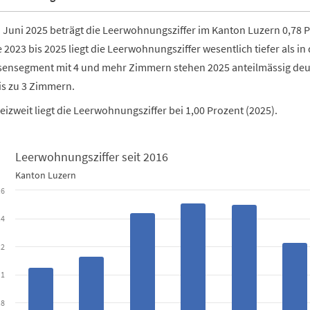
 Juni 2025 beträgt die Leerwohnungsziffer im Kanton Luzern 0,78 
 2023 bis 2025 liegt die Leerwohnungsziffer wesentlich tiefer als i
sensegment mit 4 und mehr Zimmern stehen 2025 anteilmässig deu
is zu 3 Zimmern.
izweit liegt die Leerwohnungsziffer bei 1,00 Prozent (2025).
Leerwohnungsziffer seit 2016
gsziffer seit 2016
Kanton Luzern
.6
th 10 bars.
ern
.4
.2
data table, Leerwohnungsziffer seit 2016
s 1 X axis displaying categories.
1
as 1 Y axis displaying in Prozent des Wohnungsbestands. Data range
.8