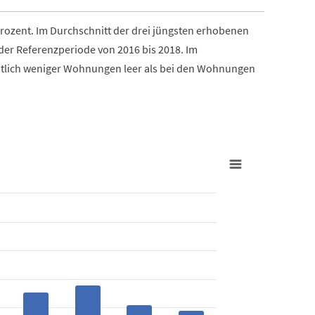
Prozent. Im Durchschnitt der drei jüngsten erhobenen
n der Referenzperiode von 2016 bis 2018. Im
tlich weniger Wohnungen leer als bei den Wohnungen
Leerwohnun
in Prozent des Wohnungsbestands
Bar chart w
Kanton Lu
View as
The chart h
s from 0.78 to 1.51.
The chart 