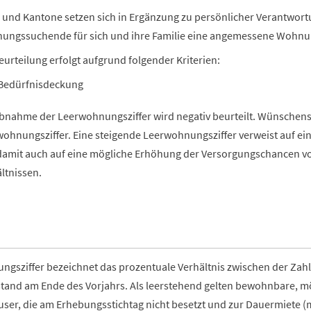
und Kantone setzen sich in Ergänzung zu persönlicher Verantwortung
ungssuchende für sich und ihre Familie eine angemessene Wohnu
eurteilung erfolgt aufgrund folgender Kriterien:
Bedürfnisdeckung
bnahme der Leerwohnungsziffer wird negativ beurteilt. Wünschenswe
ohnungsziffer. Eine steigende Leerwohnungsziffer verweist auf 
amit auch auf eine mögliche Erhöhung der Versorgungschancen vo
ltnissen.
ngsziffer bezeichnet das prozentuale Verhältnis zwischen der Z
nd am Ende des Vorjahrs. Als leerstehend gelten bewohnbare, 
user, die am Erhebungsstichtag nicht besetzt und zur Dauermiete 