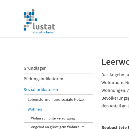
Navigation
überspringen
Navigation
überspringen
Leerwo
Navigation
Grundlagen
überspringen
Das Angebot a
Bildungsindikatoren
Wohnraum. Ni
Sozialindikatoren
Wohnungen. Ab
Bevölkerungsg
Lebensformen und soziale Netze
den Anteil a
Wohnen
Wohnraumunterversorgung
Angebot an günstigem Wohnraum
Beobachtete 