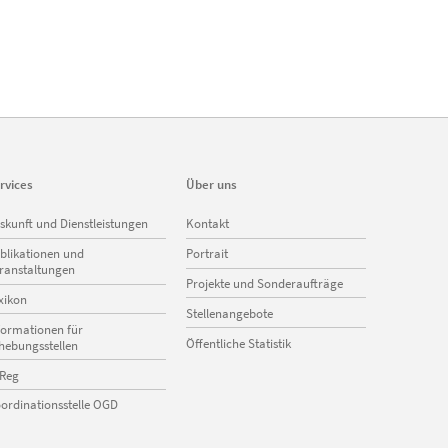
rvices
Über uns
vigation
Navigation
skunft und Dienstleistungen
Kontakt
erspringen
überspringen
blikationen und
Portrait
ranstaltungen
Projekte und Sonderaufträge
xikon
Stellenangebote
formationen für
Öffentliche Statistik
hebungsstellen
Reg
ordinationsstelle OGD