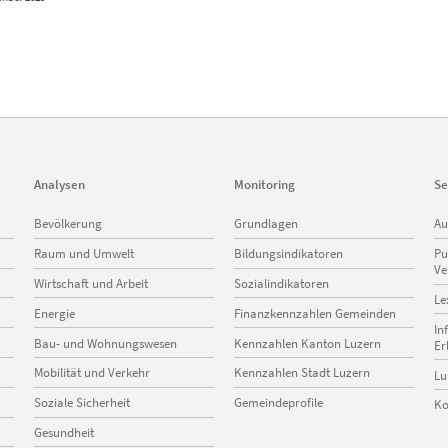
Analysen
Monitoring
Se
Navigation
Navigation
Na
Bevölkerung
Grundlagen
Au
überspringen
überspringen
üb
Raum und Umwelt
Bildungsindikatoren
Pu
Ve
Wirtschaft und Arbeit
Sozialindikatoren
Le
Energie
Finanzkennzahlen Gemeinden
In
Bau- und Wohnungswesen
Kennzahlen Kanton Luzern
Er
Mobilität und Verkehr
Kennzahlen Stadt Luzern
Lu
Soziale Sicherheit
Gemeindeprofile
Ko
Gesundheit