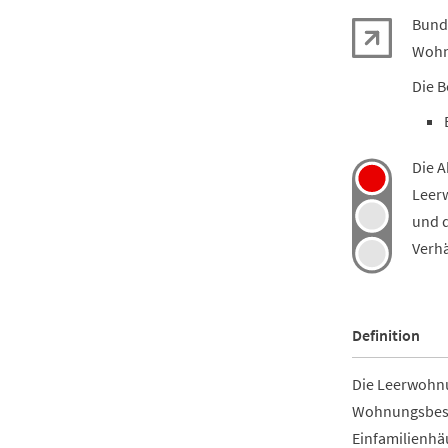
Bund 
Wohn
Die B
Die A
Leerw
und d
Verhä
Definition
Die Leerwohnu
Wohnungsbesta
Einfamilienhä