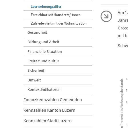
Leerwohnungsziffer
Am 1.
Erreichbarkeit Hausärzte/-innen
Jahre
Zufriedenheit mit der Wohnsituation
Grös
Gesundheit
mit b
Bildung und Arbeit
Schwe
Finanzielle Situation
Freizeit und Kultur
Sicherheit
Leerwohnun
1
Umwelt
in Prozent des Wohnungsbestands
Bar chart wi
Kanton Luz
Kontextindikatoren
1
Finanzkennzahlen Gemeinden
1
View as 
Kennzahlen Kanton Luzern
The chart ha
Kennzahlen Stadt Luzern
The chart h
0