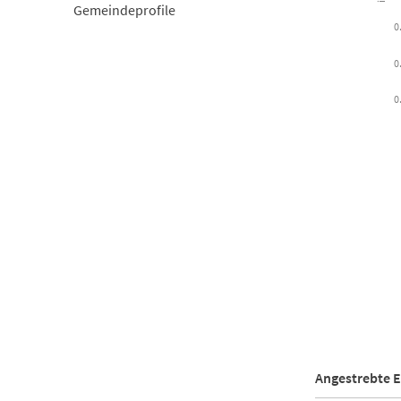
Gemeindeprofile
0
0
0
End of inter
Angestrebte E