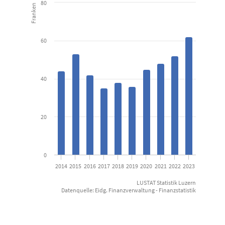
80
Franken
Kanton Luzern
View as data table, Nettobelastung: Umweltschutz und Rau
60
The chart has 1 X axis displaying categories.
The chart has 1 Y axis displaying Franken. Data ranges from 35 to 
40
20
0
2014
2015
2016
2017
2018
2019
2020
2021
2022
2023
LUSTAT Statistik Luzern
Datenquelle: Eidg. Finanzverwaltung - Finanzstatistik
End of interactive chart.