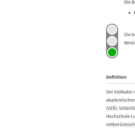
Die B
Die b
Berei
Definition
Der Indikator 
akademischen 
(VZÄ). Vollzei
Hochschule Lu
mitberücksicht