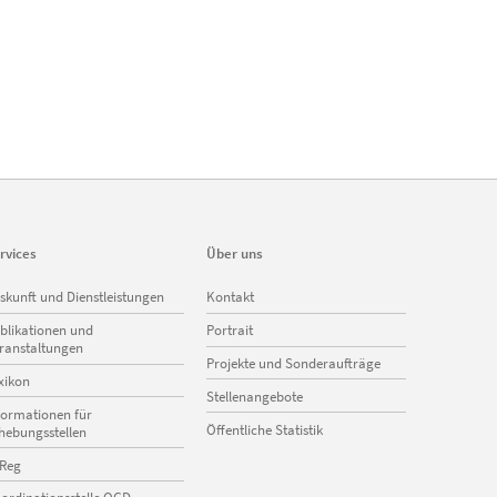
rvices
Über uns
vigation
Navigation
skunft und Dienstleistungen
Kontakt
erspringen
überspringen
blikationen und
Portrait
ranstaltungen
Projekte und Sonderaufträge
xikon
Stellenangebote
formationen für
Öffentliche Statistik
hebungsstellen
Reg