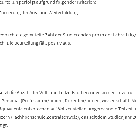
eurteilung erfolgt aufgrund folgender Kriterien:
Förderung der Aus- und Weiterbildung
eobachtete gemittelte Zahl der Studierenden pro in der Lehre täti
ch. Die Beurteilung fällt positiv aus.
setzt die Anzahl der Voll- und Teilzeitstudierenden an den Luzerner
Personal (Professoren/-innen, Dozenten/-innen, wissenschaftl. Mit
täquivalente entsprechen auf Vollzeitstellen umgerechnete Teilzeit-
zern (Fachhochschule Zentralschweiz), das seit dem Studienjahr 20
igt.