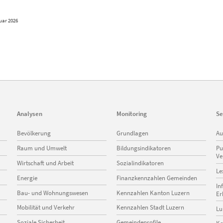
ruar 2026
Analysen
Monitoring
Se
Navigation
Navigation
Na
Bevölkerung
Grundlagen
Au
überspringen
überspringen
üb
Raum und Umwelt
Bildungsindikatoren
Pu
Ve
Wirtschaft und Arbeit
Sozialindikatoren
Le
Energie
Finanzkennzahlen Gemeinden
In
Bau- und Wohnungswesen
Kennzahlen Kanton Luzern
Er
Mobilität und Verkehr
Kennzahlen Stadt Luzern
Lu
Soziale Sicherheit
Gemeindeprofile