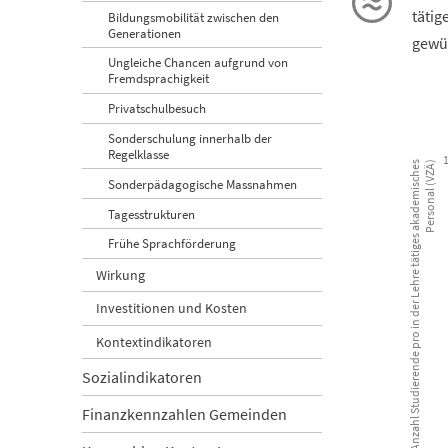
tätig
Bildungsmobilität zwischen den
Generationen
gewü
Ungleiche Chancen aufgrund von
Fremdsprachigkeit
Privatschulbesuch
Betreuungs
Sonderschulung innerhalb der
Regelklasse
Anzahl Studierende pro in der Lehre tätiges akademisches
Personal (VZÄ)
Combination
Sonderpädagogische Massnahmen
Studienort
Tagesstrukturen
Frühe Sprachförderung
View as 
Wirkung
The chart ha
The chart h
Investitionen und Kosten
Kontextindikatoren
Sozialindikatoren
Finanzkennzahlen Gemeinden