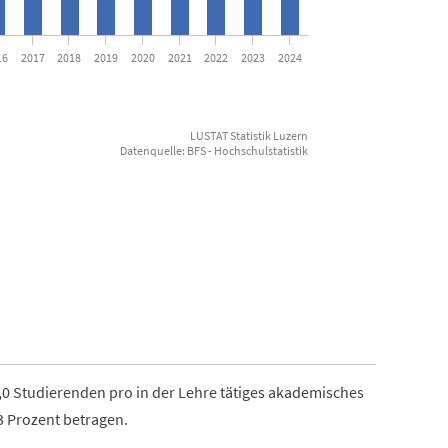
16
2017
2018
2019
2020
2021
2022
2023
2024
LUSTAT Statistik Luzern
Datenquelle: BFS - Hochschulstatistik
End of inte
9,0 Studierenden pro in der Lehre tätiges akademisches
–3 Prozent betragen.