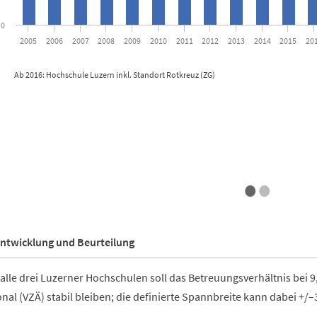
0
2005
2006
2007
2008
2009
2010
2011
2012
2013
2014
2015
20
Ab 2016: Hochschule Luzern inkl. Standort Rotkreuz (ZG)
active chart.
•
•
ntwicklung und Beurteilung
alle drei Luzerner Hochschulen soll das Betreuungsverhältnis bei 
nal (VZÄ) stabil bleiben; die definierte Spannbreite kann dabei +/