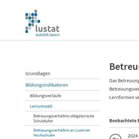
Navigation
überspringen
Navigation
überspringen
Betreu
Navigation
Grundlagen
überspringen
Das Betreuung
Bildungsindikatoren
Betreuungsverh
Bildungsverläufe
Lernformen ve
Lernumwelt
Betreuungsverhältnis obligatorische
Beobachtete 
Schulstufen
Betreuungsverhältnis an Luzerner
Hochschulen
2024 