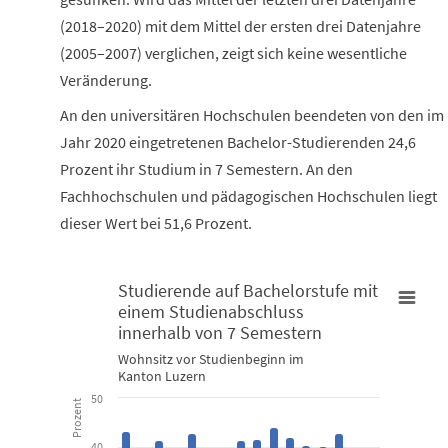
(2018–2020) mit dem Mittel der ersten drei Datenjahre
(2005–2007) verglichen, zeigt sich keine wesentliche
Veränderung.
An den universitären Hochschulen beendeten von den im
Jahr 2020 eingetretenen Bachelor-Studierenden 24,6
Prozent ihr Studium in 7 Semestern. An den
Fachhochschulen und pädagogischen Hochschulen liegt
dieser Wert bei 51,6 Prozent.
Studierende auf Bachelorstufe mit
einem Studienabschluss
Studierende auf Bachelorstufe mit einem Studienabschluss inn
innerhalb von 7 Semestern
Bar chart with 16 bars.
Wohnsitz vor Studienbeginn im
Wohnsitz vor Studienbeginn im Kanton Luzern
Kanton Luzern
50
Prozent
View as data table, Studierende auf Bachelorstufe mit e
40