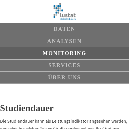
Navigation
DATEN
überspringen
ANALYSEN
MONITORING
SERVICES
ÜBER UNS
Studiendauer
Die Studiendauer kann als Leistungsindikator angesehen werden,
der zeigt, in welcher Zeit es Studierenden gelingt, ihr Studium