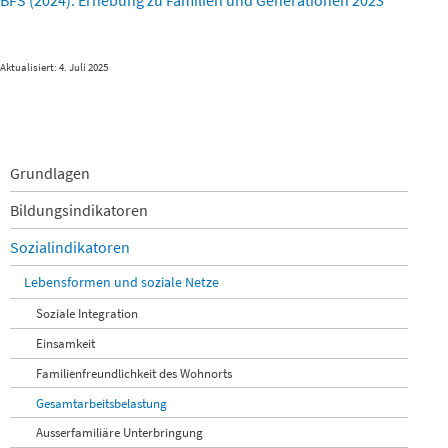
BFS (2024): Erhebung zu Familien und Generationen 2023
Aktualisiert: 4. Juli 2025
Navigation
Grundlagen
überspringen
Bildungsindikatoren
Sozialindikatoren
Lebensformen und soziale Netze
Soziale Integration
Einsamkeit
Familienfreundlichkeit des Wohnorts
Gesamtarbeitsbelastung
Ausserfamiliäre Unterbringung