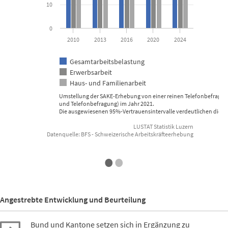
10
0
2010
2013
2016
2020
2024
Gesamtarbeitsbelastung
Erwerbsarbeit
Haus- und Familienarbeit
Umstellung der SAKE-Erhebung von einer reinen Telefonbefragun
und Telefonbefragung) im Jahr 2021.
Die ausgewiesenen 95%-Vertrauensintervalle verdeutlichen die s
LUSTAT Statistik Luzern
Datenquelle: BFS - Schweizerische Arbeitskräfteerhebung
End of interactive chart.
•
•
Angestrebte Entwicklung und Beurteilung
Bund und Kantone setzen sich in Ergänzung zu