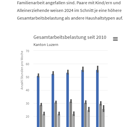
Familienarbeit angefallen sind. Paare mit Kind/ern und
Alleinerziehende weisen 2024 im Schnitt je eine höhere
Gesamtarbeitsbelastung als andere Haushaltstypen auf.
Gesamtarbeitsbelastung seit 2010
Gesamtarbeitsbelastung seit 2010
Kanton Luzern
70
Anzahl Stunden pro Woche
Combination chart with 6 data series.
Kanton Luzern
60
View as data table, Gesamtarbeitsbelastung seit 2010
50
The chart has 1 X axis displaying categories.
40
The chart has 1 Y axis displaying Anzahl Stunden pro Woche. Dat
30
20