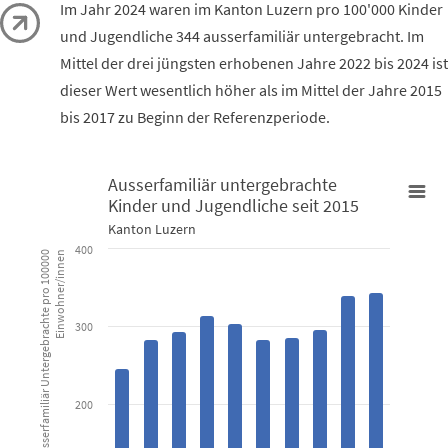
Im Jahr 2024 waren im Kanton Luzern pro 100'000 Kinder
und Jugendliche 344 ausserfamiliär untergebracht. Im
Mittel der drei jüngsten erhobenen Jahre 2022 bis 2024 ist
dieser Wert wesentlich höher als im Mittel der Jahre 2015
bis 2017 zu Beginn der Referenzperiode.
Ausserfamiliär untergebrachte
Kinder und Jugendliche seit 2015
Ausserfamiliär untergebrachte Kinder und Jugendliche seit 2015
Kanton Luzern
Bar chart with 10 bars.
400
Ausserfamiliär Untergebrachte pro 100000
Einwohner/innen
Kanton Luzern
View as data table, Ausserfamiliär untergebrachte Kinder u
300
The chart has 1 X axis displaying categories.
The chart has 1 Y axis displaying Ausserfamiliär Untergebrachte 
200