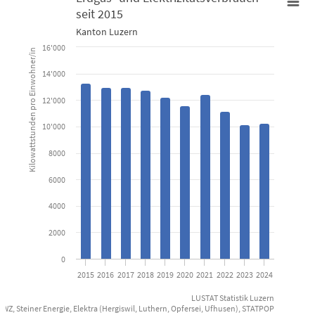
seit 2015
Erdgas- und Elektrizitätsverbrauch seit 2015
Kanton Luzern
Bar chart with 10 bars.
16'000
Kilowattstunden pro Einwohner/in
Kanton Luzern
14'000
View as data table, Erdgas- und Elektrizitätsverbrauch seit
12'000
The chart has 1 X axis displaying categories.
10'000
The chart has 1 Y axis displaying Kilowattstunden pro Einwohner/
8000
6000
4000
2000
0
2015
2016
2017
2018
2019
2020
2021
2022
2023
2024
LUSTAT Statistik Luzern
WWZ, Steiner Energie, Elektra (Hergiswil, Luthern, Opfersei, Ufhusen), STATPOP