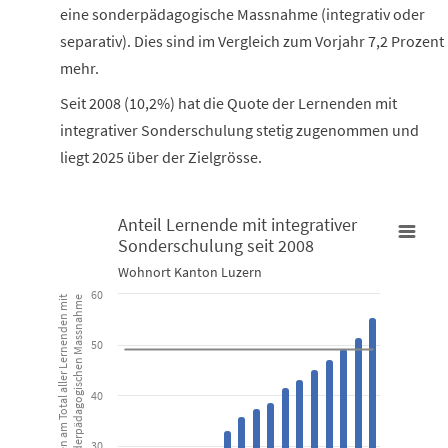
eine sonderpädagogische Massnahme (integrativ oder
separativ). Dies sind im Vergleich zum Vorjahr 7,2 Prozent
mehr.
Seit 2008 (10,2%) hat die Quote der Lernenden mit
integrativer Sonderschulung stetig zugenommen und
liegt 2025 über der Zielgrösse.
Anteil Lernende mit integrativer
Sonderschulung seit 2008
Anteil Lernende mit integrativer Sonderschulung seit 2008
Wohnort Kanton Luzern
Combination chart with 2 data series.
60
Anteil Lernende IS gemessen am Total aller Lernenden mit
einer sonderpädagogischen Massnahme
Wohnort Kanton Luzern
50
View as data table, Anteil Lernende mit integrativer Sond
The chart has 1 X axis displaying categories.
40
The chart has 1 Y axis displaying Anteil Lernende IS gemessen 
30