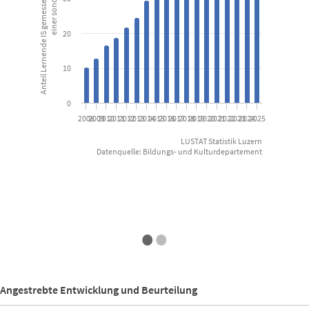
20
10
0
2008
2009
2010
2011
2012
2013
2014
2015
2016
2017
2018
2019
2020
2021
2022
2023
2024
2025
LUSTAT Statistik Luzern
Datenquelle: Bildungs- und Kulturdepartement
End of interactive chart.
•
•
Angestrebte Entwicklung und Beurteilung