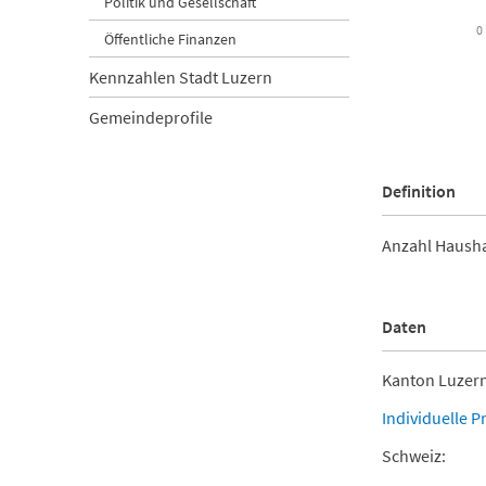
Politik und Gesellschaft
0
Öffentliche Finanzen
Kennzahlen Stadt Luzern
Gemeindeprofile
End of intera
Definition
Anzahl Haushal
Daten
Kanton Luzern
Individuelle P
Schweiz: