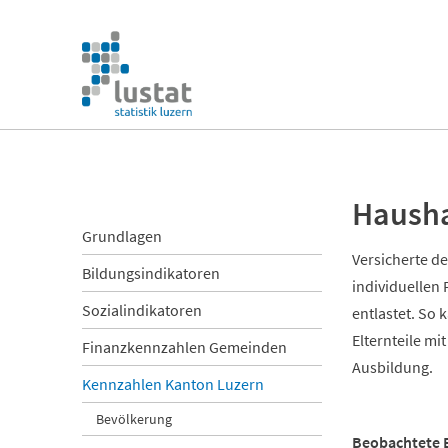
Navigation
überspringen
Navigation
überspringen
Hausha
Navigation
Grundlagen
überspringen
Versicherte de
Bildungsindikatoren
individuellen
Sozialindikatoren
entlastet. So
Elternteile m
Finanzkennzahlen Gemeinden
Ausbildung.
Kennzahlen Kanton Luzern
Bevölkerung
Beobachtete 