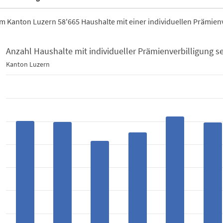
m Kanton Luzern 58'665 Haushalte mit einer individuellen Prämienv
Anzahl Haushalte mit individueller Prämienverbilligung se
alte mit individueller Prämienverbilligung seit 2015
Kanton Luzern
h 10 bars.
rn
ata table, Anzahl Haushalte mit individueller Prämienverbilligu
 1 X axis displaying categories.
 1 Y axis displaying Anzahl. Data ranges from 41752 to 58665.