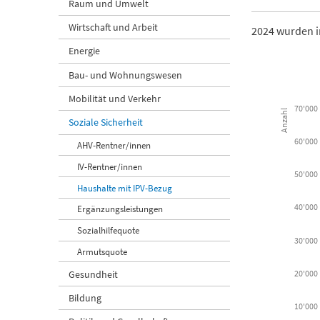
Raum und Umwelt
Wirtschaft und Arbeit
2024 wurden i
Energie
Bau- und Wohnungswesen
Anzahl Haush
Mobilität und Verkehr
70'000
Anzahl
Bar chart wit
Soziale Sicherheit
Kanton Luze
60'000
AHV-Rentner/innen
IV-Rentner/innen
View as d
50'000
Haushalte mit IPV-Bezug
The chart has
40'000
Ergänzungsleistungen
The chart has
Sozialhilfequote
30'000
Armutsquote
Gesundheit
20'000
Bildung
10'000