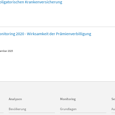
 obligatorischen Krankenversicherung
onitoring 2020 - Wirksamkeit der Prämienverbilligung
tember 2025
Analysen
Monitoring
Se
Navigation
Navigation
Na
Bevölkerung
Grundlagen
Au
überspringen
überspringen
üb