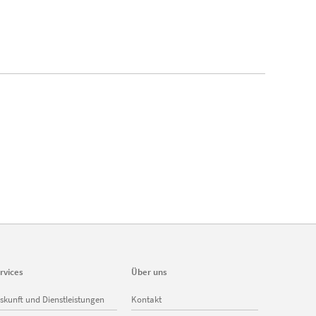
rvices
Über uns
vigation
Navigation
skunft und Dienstleistungen
Kontakt
erspringen
überspringen