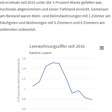
sie erstmals seit 2015 unter die 1-Prozent-Marke gefallen war,
nochmals abgenommen und einen Tiefstand erreicht. Gemessen
am Bestand waren Klein- und Kleinstwohnungen mit 1 Zimmer am
häufigsten und Wohnungen mit 5 Zimmern und 6 Zimmern am
seltensten unbesetzt.
Leerwohnungsziffer seit 2016
Leerwohnungsziffer seit 2016
Kanton Luzern
1.6
in Prozent des Wohnungsbestands
Line chart with 10 data points.
Kanton Luzern
1.4
1.2
View as data table, Leerwohnungsziffer seit 2016
The chart has 1 X axis displaying categories.
1
The chart has 1 Y axis displaying in Prozent des Wohnungsbestan
0.8
0.6