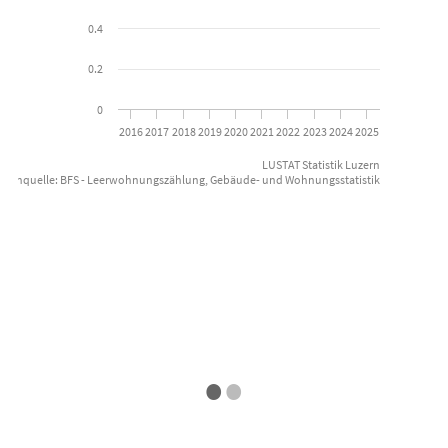
0.4
0.2
0
2016
2017
2018
2019
2020
2021
2022
2023
2024
2025
LUSTAT Statistik Luzern
atenquelle: BFS - Leerwohnungszählung, Gebäude- und Wohnungsstatistik
End of interactive chart.
Date
•
•