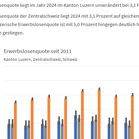
senquote liegt im Jahr 2024 im Kanton Luzern unverändert bei 3,1 
enquote der Zentralschweiz liegt 2024 mit 3,1 Prozent auf gleiche
erische Erwerbslosenquote ist mit 5,0 Prozent hingegen deutlich 
 gestiegen.
Erwerbslosenquote seit 2011
quote seit 2011
Kanton Luzern, Zentralschweiz, Schweiz
hart with 6 data series.
n, Zentralschweiz, Schweiz
ata table, Erwerbslosenquote seit 2011
 1 X axis displaying categories.
 1 Y axis displaying Prozent. Data ranges from 2.4 to 6.