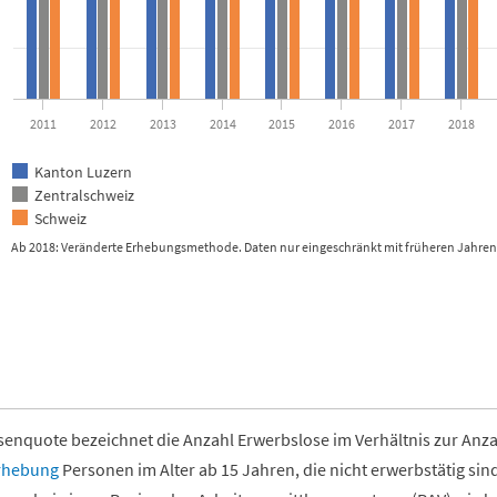
2011
2012
2013
2014
2015
2016
2017
2018
Kanton Luzern
Zentralschweiz
Schweiz
Ab 2018: Veränderte Erhebungsmethode. Daten nur eingeschränkt mit früheren Jahren 
ctive chart.
senquote bezeichnet die Anzahl Erwerbslose im Verhältnis zur Anz
rhebung
Personen im Alter ab 15 Jahren, die nicht erwerbstätig sind