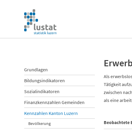
Navigation
überspringen
Navigation
überspringen
Erwerb
Navigation
Grundlagen
überspringen
Als erwerbslos
Bildungsindikatoren
Tätigkeit auf
Sozialindikatoren
zwischen nachg
als eine arbei
Finanzkennzahlen Gemeinden
Kennzahlen Kanton Luzern
Beobachtete 
Bevölkerung