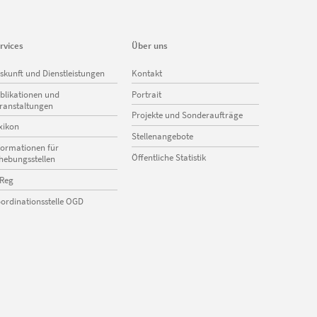
rvices
Über uns
vigation
Navigation
skunft und Dienstleistungen
Kontakt
erspringen
überspringen
blikationen und
Portrait
ranstaltungen
Projekte und Sonderaufträge
xikon
Stellenangebote
formationen für
Öffentliche Statistik
hebungsstellen
Reg
ordinationsstelle OGD