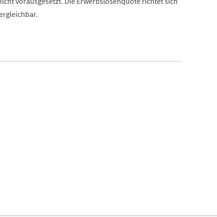
icht vorausgesetzt. Die Erwerbslosenquote richtet sich
ergleichbar.