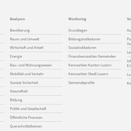
Analysen
Monitoring
Se
Navigation
Navigation
Na
Bevölkerung
Grundlagen
Au
überspringen
überspringen
üb
Raum und Umwelt
Bildungsindikatoren
Pu
Ve
Wirtschaft und Arbeit
Sozialindikatoren
Le
Energie
Finanzkennzahlen Gemeinden
In
Bau- und Wohnungswesen
Kennzahlen Kanton Luzern
Er
Mobilität und Verkehr
Kennzahlen Stadt Luzern
Lu
Soziale Sicherheit
Gemeindeprofile
Ko
Gesundheit
Bildung
Politik und Gesellschaft
Öffentliche Finanzen
Querschnittsthemen