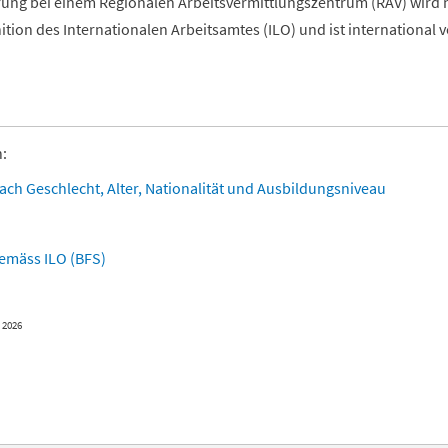
rung bei einem Regionalen Arbeitsvermittlungszentrum (RAV) wird n
ition des Internationalen Arbeitsamtes (ILO) und ist international v
:
ach Geschlecht, Alter, Nationalität und Ausbildungsniveau
emäss ILO (BFS)
l 2026