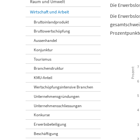
Raum und Umwelt
Die Erwerbslo
Wirtschaft und Arbeit
Die Erwerbslos
Bruttoinlandprodukt
gesamtschweiz
Bruttowertschöpfung
Prozentpunkte
Aussenhandel
Konjunktur
Erwerbslosen
Tourismus
7
Branchenstruktur
Prozent
Combination c
KMU-Anteil
Kanton Luzer
6
Wertschöpfungsintensive Branchen
View as d
5
Unternehmensgründungen
The chart has
Unternehmensschliessungen
4
The chart has
Konkurse
Erwerbsbeteiligung
3
Beschäftigung
2