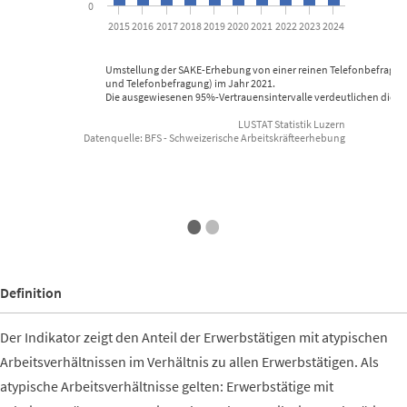
0
2015
2016
2017
2018
2019
2020
2021
2022
2023
2024
Umstellung der SAKE-Erhebung von einer reinen Telefonbefragun
und Telefonbefragung) im Jahr 2021.
Die ausgewiesenen 95%-Vertrauensintervalle verdeutlichen die s
LUSTAT Statistik Luzern
Datenquelle: BFS - Schweizerische Arbeitskräfteerhebung
End of interactive chart.
•
•
Definition
Der Indikator zeigt den Anteil der Erwerbstätigen mit atypischen
Arbeitsverhältnissen im Verhältnis zu allen Erwerbstätigen. Als
atypische Arbeitsverhältnisse gelten: Erwerbstätige mit