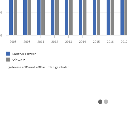
20
0
2005
2008
2011
2012
2013
2014
2015
2016
201
Kanton Luzern
Schweiz
Ergebnisse 2005 und 2008 wurden geschätzt.
active chart.
•
•