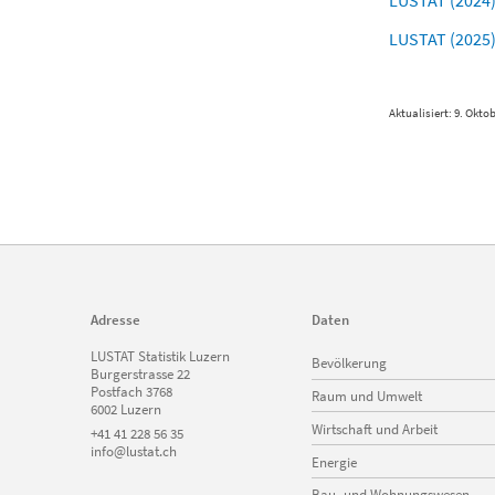
LUSTAT (2024)
LUSTAT (2025)
Aktualisiert: 9. Okto
Adresse
Daten
Navigation
LUSTAT Statistik Luzern
Bevölkerung
überspringen
Burgerstrasse 22
Postfach 3768
Raum und Umwelt
6002 Luzern
Wirtschaft und Arbeit
+41 41 228 56 35
info@lustat.ch
Energie
Bau- und Wohnungswesen