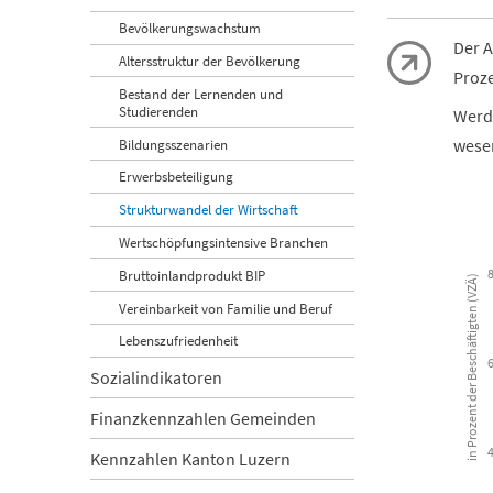
Bevölkerungswachstum
Der A
Altersstruktur der Bevölkerung
Proze
Bestand der Lernenden und
Studierenden
Werde
wesen
Bildungsszenarien
Erwerbsbeteiligung
Strukturwandel der Wirtschaft
Wertschöpfungsintensive Branchen
Beschäftigt
Bruttoinlandprodukt BIP
in Prozent der Beschäftigten (VZÄ)
Bar chart wi
Vereinbarkeit von Familie und Beruf
Kanton Luz
Lebenszufriedenheit
View as 
Sozialindikatoren
The chart ha
Finanzkennzahlen Gemeinden
The chart h
Kennzahlen Kanton Luzern