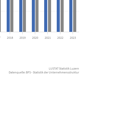
7
2018
2019
2020
2021
2022
2023
LUSTAT Statistik Luzern
Datenquelle: BFS - Statistik der Unternehmensstruktur
End of inte