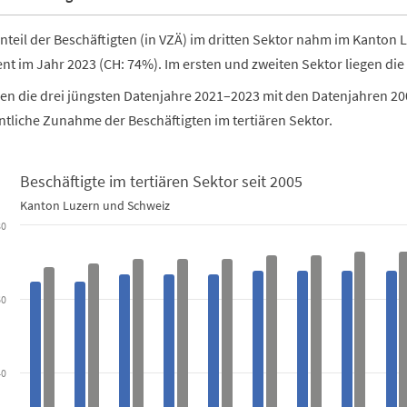
nteil der Beschäftigten (in VZÄ) im dritten Sektor nahm im Kanton 
nt im Jahr 2023 (CH: 74%). Im ersten und zweiten Sektor liegen die
n die drei jüngsten Datenjahre 2021–2023 mit den Datenjahren 200
tliche Zunahme der Beschäftigten im tertiären Sektor.
Beschäftigte im tertiären Sektor seit 2005
e im tertiären Sektor seit 2005
Kanton Luzern und Schweiz
80
th 2 data series.
ern und Schweiz
60
data table, Beschäftigte im tertiären Sektor seit 2005
s 1 X axis displaying categories.
as 1 Y axis displaying in Prozent der Beschäftigten (VZÄ). Data range
40