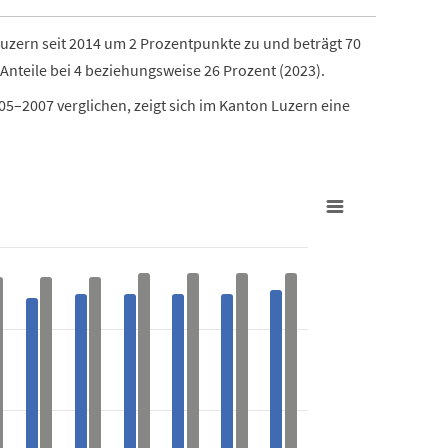
Luzern seit 2014 um 2 Prozentpunkte zu und beträgt 70
 Anteile bei 4 beziehungsweise 26 Prozent (2023).
5–2007 verglichen, zeigt sich im Kanton Luzern eine
Beschäftig
in Prozent der Beschäftigten (VZÄ)
Bar chart w
Kanton Lu
View as 
The chart h
s from 65 to 74.
The chart h