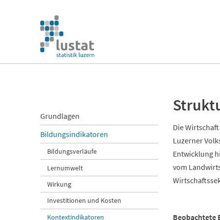
Navigation
überspringen
Navigation
überspringen
Strukt
Navigation
Grundlagen
überspringen
Die Wirtschaf
Bildungsindikatoren
Luzerner Volk
Bildungsverläufe
Entwicklung h
vom Landwirtsc
Lernumwelt
Wirtschaftssek
Wirkung
Investitionen und Kosten
Beobachtete 
Kontextindikatoren