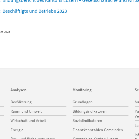
: Bildungsbericht des Kantons Luzern – Gesellschaftliche und wi
: Beschäftigte und Betriebe 2023
ber 2025
Analysen
Monitoring
Se
Navigation
Navigation
Na
Bevölkerung
Grundlagen
Au
überspringen
überspringen
üb
Raum und Umwelt
Bildungsindikatoren
Pu
Ve
Wirtschaft und Arbeit
Sozialindikatoren
Le
Energie
Finanzkennzahlen Gemeinden
In
Bau- und Wohnungswesen
Kennzahlen Kanton Luzern