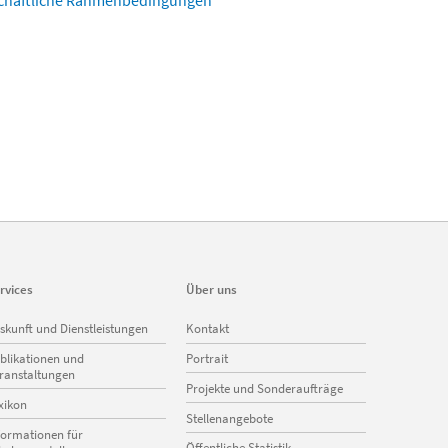
rtschaftliche Rahmenbedingungen
rvices
Über uns
vigation
Navigation
skunft und Dienstleistungen
Kontakt
erspringen
überspringen
blikationen und
Portrait
ranstaltungen
Projekte und Sonderaufträge
xikon
Stellenangebote
formationen für
Öffentliche Statistik