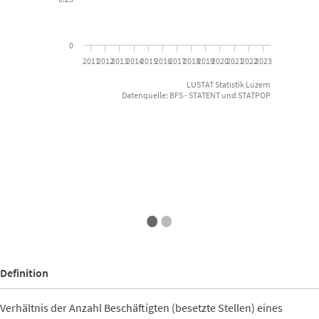
0
2011
2012
2013
2014
2015
2016
2017
2018
2019
2020
2021
2022
2023
LUSTAT Statistik Luzern
Datenquelle: BFS - STATENT und STATPOP
End of interactive chart.
•
•
Definition
Verhältnis der Anzahl Beschäftigten (besetzte Stellen) eines