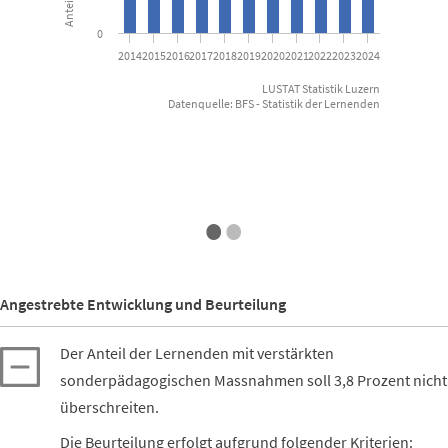
0
2014
2015
2016
2017
2018
2019
2020
2021
2022
2023
2024
LUSTAT Statistik Luzern
Datenquelle: BFS - Statistik der Lernenden
End of interactive chart.
•
•
Angestrebte Entwicklung und Beurteilung
Der Anteil der Lernenden mit verstärkten
sonderpädagogischen Massnahmen soll 3,8 Prozent nicht
überschreiten.
Die Beurteilung erfolgt aufgrund folgender Kriterien: