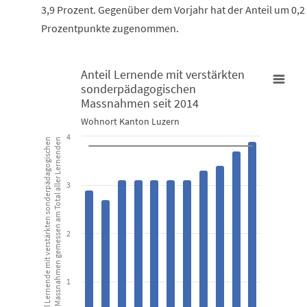
3,9 Prozent. Gegenüber dem Vorjahr hat der Anteil um 0,2
Prozentpunkte zugenommen.
Anteil Lernende mit verstärkten
sonderpädagogischen
Anteil Lernende mit verstärkten sonderpädagogischen Massna
Massnahmen seit 2014
Combination chart with 2 data series.
Wohnort Kanton Luzern
Wohnort Kanton Luzern
4
Anteil Lernende mit verstärkten sonderpädagogischen
Massnahmen gemessen am Total aller Lernenden
View as data table, Anteil Lernende mit verstärkten so
3
The chart has 1 X axis displaying categories.
The chart has 1 Y axis displaying Anteil Lernende mit verstärk
2
1