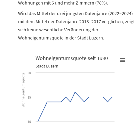
Wohnungen mit 6 und mehr Zimmern (78%).
Wird das Mittel der drei jüngsten Datenjahre (2022–2024)
mit dem Mittel der Datenjahre 2015–2017 verglichen, zeigt
sich keine wesentliche Veränderung der
Wohneigentumsquote in der Stadt Luzern.
Wohneigentumsquote seit 1990
Wohneigentumsquote seit 1990
Stadt Luzern
20
Wohneigentumsquote
Line chart with 17 data points.
Stadt Luzern
15
View as data table, Wohneigentumsquote seit 1990
The chart has 1 X axis displaying categories.
The chart has 1 Y axis displaying Wohneigentumsquote. Data ran
10