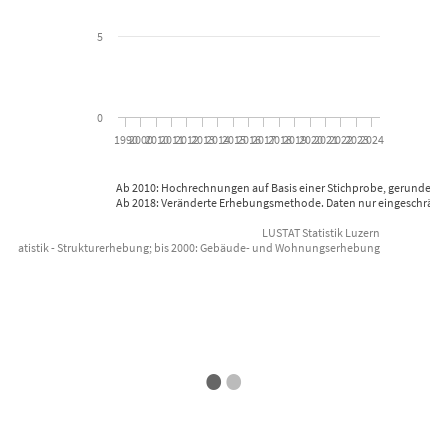
5
0
1990
2000
2010
2011
2012
2013
2014
2015
2016
2017
2018
2019
2020
2021
2022
2023
2024
Ab 2010: Hochrechnungen auf Basis einer Stichprobe, gerundete 
Ab 2018: Veränderte Erhebungsmethode. Daten nur eingeschränkt 
LUSTAT Statistik Luzern
r Statistik - Strukturerhebung; bis 2000: Gebäude- und Wohnungserhebung
End of interactive chart.
Datenquelle: Bundesamt für St
•
•