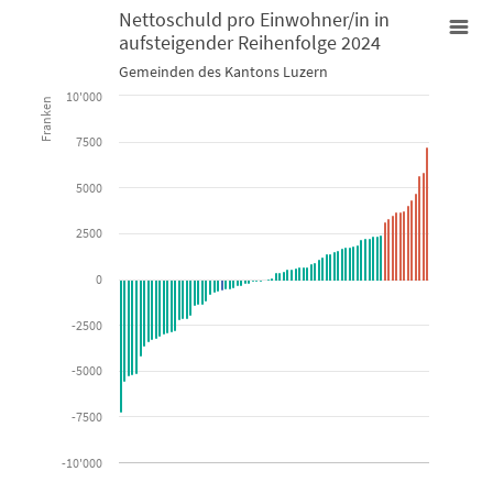
Nettoschuld pro Einwohner/in in
aufsteigender Reihenfolge 2024
Nettoschuld pro Einwohner/in in aufsteigender Reihenfolge 202
Gemeinden des Kantons Luzern
10'000
Franken
Bar chart with 3 data series.
7500
Gemeinden des Kantons Luzern
5000
View as data table, Nettoschuld pro Einwohner/in in aufste
2500
The chart has 1 X axis displaying categories.
The chart has 1 Y axis displaying Franken. Data ranges from -7261 
0
-2500
-5000
-7500
-10'000