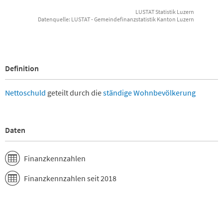
Büron
LUSTAT Statistik Luzern
Dagmersellen
Datenquelle: LUSTAT - Gemeindefinanzstatistik Kanton Luzern
End of interactive chart.
Dierikon
Doppleschwand
Ebikon
Egolzwil
Definition
Eich
Emmen
Entlebuch
Nettoschuld
geteilt durch die
ständige Wohnbevölkerung
Ermensee
Eschenbach
Escholzmatt-Marbach
Daten
Ettiswil
Fischbach
Flühli
Finanzkennzahlen
Geuensee
Gisikon
Finanzkennzahlen seit 2018
Greppen
Grossdietwil
Grosswangen
Hasle