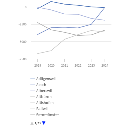
View as data table, Nettoschuld pro Einwohner/in seit 2019
0
The chart has 1 X axis displaying categories.
The chart has 1 Y axis displaying Franken. Data ranges from -6734 
-2500
-5000
-7500
2019
2020
2021
2022
2023
2024
Adligenswil
Aesch
Alberswil
Altbüron
Altishofen
Ballwil
Beromünster
Buchrain
1/12
Buttisholz