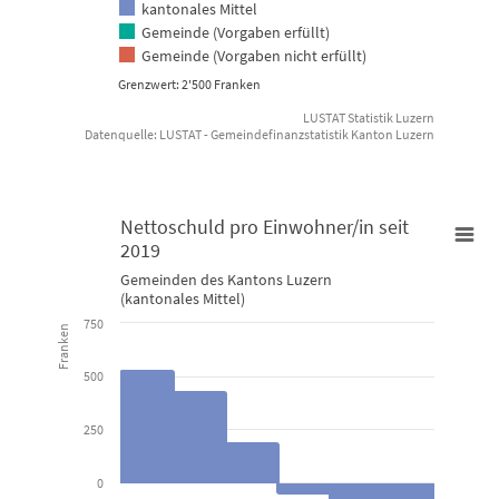
kantonales Mittel
Gemeinde (Vorgaben erfüllt)
Gemeinde (Vorgaben nicht erfüllt)
Grenzwert: 2'500 Franken
LUSTAT Statistik Luzern
Datenquelle: LUSTAT - Gemeindefinanzstatistik Kanton Luzern
End of interactive chart.
Nettoschuld pro Einwohner/in seit
2019
Nettoschuld pro Einwohner/in seit 2019
Gemeinden des Kantons Luzern
(kantonales Mittel)
750
Bar chart with 6 bars.
Franken
Gemeinden des Kantons Luzern (kantonales Mittel)
500
View as data table, Nettoschuld pro Einwohner/in seit 2019
250
The chart has 1 X axis displaying categories.
The chart has 1 Y axis displaying Franken. Data ranges from -588 t
0