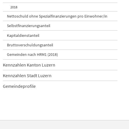
Rain
Reiden
2018
Rickenbach
Nettoschuld ohne Spezialfinanzierungen pro Einwohner/in
Roggliswil
Romoos
Selbstfinanzierungsanteil
Root
Kapitaldienstanteil
Rothenburg
Ruswil
Bruttoverschuldungsanteil
Römerswil
Gemeinden nach HRM1 (2018)
Schenkon
Schlierbach
Kennzahlen Kanton Luzern
Schongau
Schwarzenberg
Kennzahlen Stadt Luzern
Schötz
Schüpfheim
Gemeindeprofile
Sempach
Sursee
Triengen
Udligenswil
Ufhusen
Vitznau
Wauwil