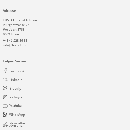
Weggis
Adresse
Werthenstein
Wikon
LUSTAT Statistik Luzern
Willisau
Burgerstrasse 22
Wolhusen
Postfach 3768
6002 Luzern
Zell
+41 41 228 56 35
info@lustat.ch
Folgen Sie uns
Facebook
LinkedIn
Bluesky
Instagram
Youtube
Daten
WhatsApp
Navigation
Newsletter
Bevölkerung
überspringen