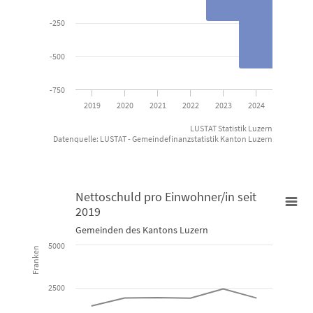
-250
-500
-750
2019
2020
2021
2022
2023
2024
LUSTAT Statistik Luzern
Datenquelle: LUSTAT - Gemeindefinanzstatistik Kanton Luzern
End of interactive chart.
Nettoschuld pro Einwohner/in seit
2019
Nettoschuld pro Einwohner/in seit 2019
Gemeinden des Kantons Luzern
5000
Franken
Line chart with 79 lines.
Gemeinden des Kantons Luzern
2500