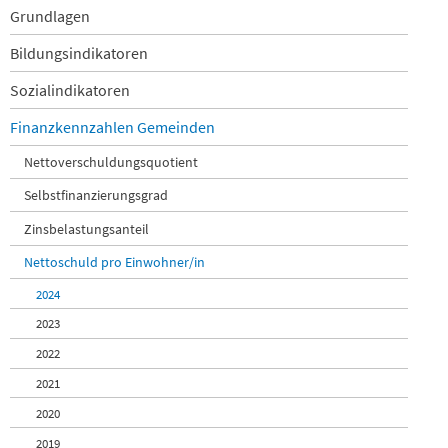
Hergiswil
Navigation
Grundlagen
Hildisrieden
überspringen
Hitzkirch
Bildungsindikatoren
Hochdorf
Sozialindikatoren
Hohenrain
Horw
Finanzkennzahlen Gemeinden
Inwil
Knutwil
Nettoverschuldungsquotient
Kriens
Selbstfinanzierungsgrad
Luthern
Luzern
Zinsbelastungsanteil
Malters
Mauensee
Nettoschuld pro Einwohner/in
Meggen
2024
Meierskappel
Menznau
2023
Nebikon
2022
Neuenkirch
2021
Nottwil
Oberkirch
2020
Pfaffnau
2019