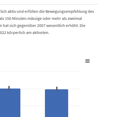
lich aktiv und erfüllen die Bewegungsempfehlung des
ls 150 Minuten mässige oder mehr als zweimal
nen hat sich gegenüber 2007 wesentlich erhöht. Die
2022 körperlich am aktivsten.
Körperlich
1
in Prozent der Bevölkerung
Combinatio
Kanton Lu
View as 
The chart h
67.5 to 83.1.
The chart h