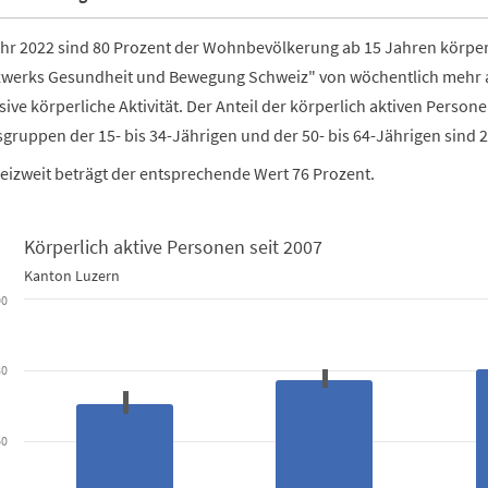
hr 2022 sind 80 Prozent der Wohnbevölkerung ab 15 Jahren körper
zwerks Gesundheit und Bewegung Schweiz" von wöchentlich mehr a
sive körperliche Aktivität. Der Anteil der körperlich aktiven Perso
sgruppen der 15- bis 34-Jährigen und der 50- bis 64-Jährigen sind 
izweit beträgt der entsprechende Wert 76 Prozent.
Körperlich aktive Personen seit 2007
aktive Personen seit 2007
Kanton Luzern
00
 chart with 2 data series.
ern
80
data table, Körperlich aktive Personen seit 2007
s 1 X axis displaying categories.
60
as 1 Y axis displaying in Prozent der Bevölkerung. Data ranges from 