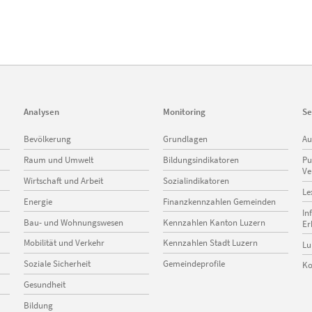
Analysen
Monitoring
Se
Navigation
Navigation
Na
Bevölkerung
Grundlagen
Au
überspringen
überspringen
üb
Raum und Umwelt
Bildungsindikatoren
Pu
Ve
Wirtschaft und Arbeit
Sozialindikatoren
Le
Energie
Finanzkennzahlen Gemeinden
In
Bau- und Wohnungswesen
Kennzahlen Kanton Luzern
Er
Mobilität und Verkehr
Kennzahlen Stadt Luzern
Lu
Soziale Sicherheit
Gemeindeprofile
Ko
Gesundheit
Bildung