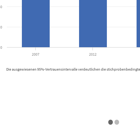
40
20
0
2007
2012
Die ausgewiesenen 95%-Vertrauensintervalle verdeutlichen die stichprobenbedingte
active chart.
•
•