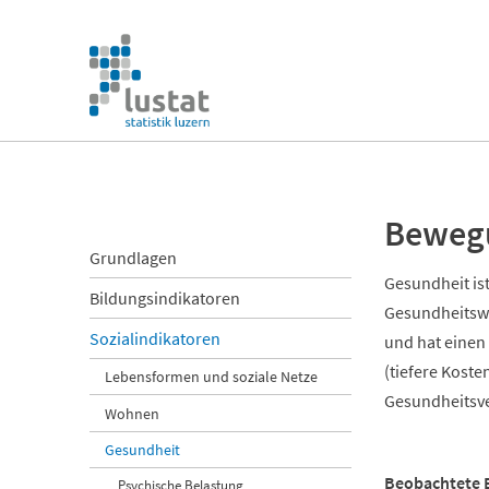
Navigation
überspringen
Navigation
überspringen
Beweg
Navigation
Grundlagen
überspringen
Gesundheit is
Bildungsindikatoren
Gesundheitswir
Sozialindikatoren
und hat einen 
(tiefere Kost
Lebensformen und soziale Netze
Gesundheitsve
Wohnen
Gesundheit
Beobachtete 
Psychische Belastung