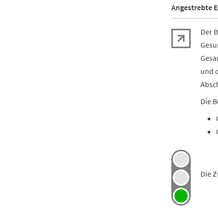
Angestrebte E
Der B
Gesu
Gesa
und 
Absch
Die B
Die Z