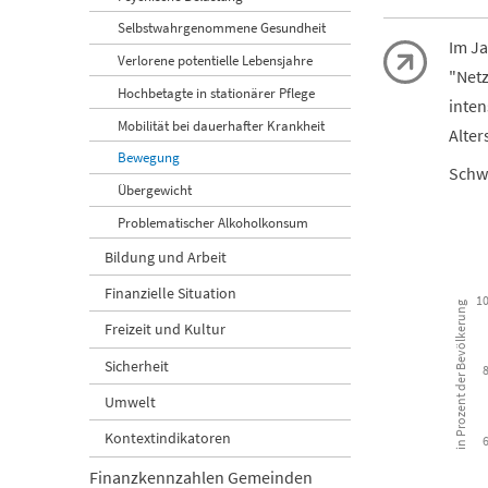
Selbstwahrgenommene Gesundheit
Im Ja
Verlorene potentielle Lebensjahre
"Net
Hochbetagte in stationärer Pflege
inten
Mobilität bei dauerhafter Krankheit
Alter
Bewegung
Schwe
Übergewicht
Problematischer Alkoholkonsum
Bildung und Arbeit
Körperlich 
Finanzielle Situation
1
in Prozent der Bevölkerung
Combination
Freizeit und Kultur
Kanton Luz
Sicherheit
View as 
Umwelt
The chart ha
Kontextindikatoren
The chart h
Finanzkennzahlen Gemeinden