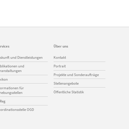
rvices
Über uns
vigation
Navigation
skunft und Dienstleistungen
Kontakt
erspringen
überspringen
blikationen und
Portrait
ranstaltungen
Projekte und Sonderaufträge
xikon
Stellenangebote
formationen für
Öffentliche Statistik
hebungsstellen
Reg
ordinationsstelle OGD