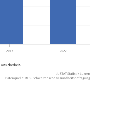
2017
2022
 Unsicherheit.
LUSTAT Statistik Luzern
Datenquelle: BFS - Schweizerische Gesundheitsbefragung
End of inte