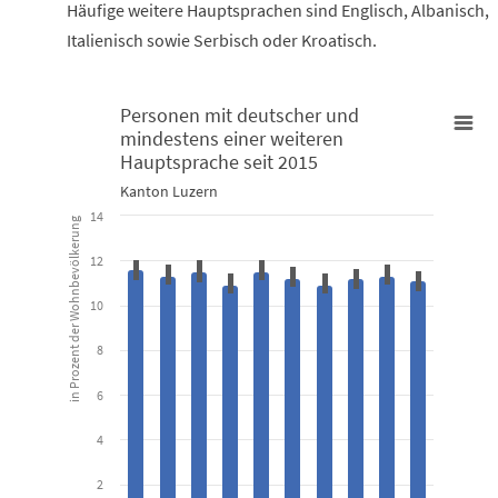
Häufige weitere Hauptsprachen sind Englisch, Albanisch,
Italienisch sowie Serbisch oder Kroatisch.
Personen mit deutscher und
mindestens einer weiteren
Personen mit deutscher und mindestens einer weiteren Hauptsp
Hauptsprache seit 2015
Combination chart with 2 data series.
Kanton Luzern
Kanton Luzern
14
in Prozent der Wohnbevölkerung
12
View as data table, Personen mit deutscher und mindestens
The chart has 1 X axis displaying categories.
10
The chart has 1 Y axis displaying in Prozent der Wohnbevölkerung.
8
6
4
2