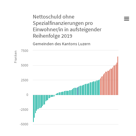
Nettoschuld ohne
Spezialfinanzierungen pro
Nettoschuld ohne Spezialfinanzierungen pro Einwohner/in in au
Einwohner/in in aufsteigender
Reihenfolge 2019
Bar chart with 3 data series.
Gemeinden des Kantons Luzern
7500
Gemeinden des Kantons Luzern
Franken
5000
View as data table, Nettoschuld ohne Spezialfinanzierunge
The chart has 1 X axis displaying categories.
2500
The chart has 1 Y axis displaying Franken. Data ranges from -4597 
0
-2500
-5000