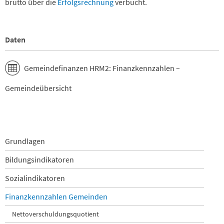
brutto über die
Erfolgsrechnung
verbucht.
Daten
Gemeindefinanzen HRM2: Finanzkennzahlen –
Gemeindeübersicht
Navigation
Grundlagen
überspringen
Bildungsindikatoren
Sozialindikatoren
Finanzkennzahlen Gemeinden
Nettoverschuldungsquotient