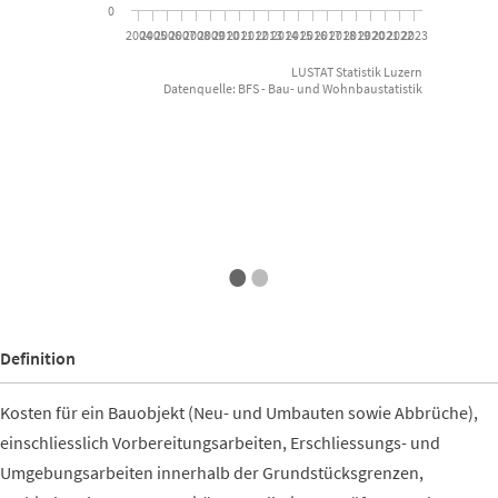
0
2004
2005
2006
2007
2008
2009
2010
2011
2012
2013
2014
2015
2016
2017
2018
2019
2020
2021
2022
2023
LUSTAT Statistik Luzern
Datenquelle: BFS - Bau- und Wohnbaustatistik
End of interactive chart.
•
•
Definition
Kosten für ein Bauobjekt (Neu- und Umbauten sowie Abbrüche),
einschliesslich Vorbereitungsarbeiten, Erschliessungs- und
Umgebungsarbeiten innerhalb der Grundstücksgrenzen,