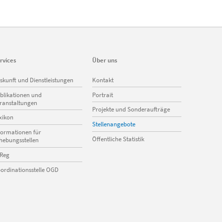
rvices
Über uns
vigation
Navigation
skunft und Dienstleistungen
Kontakt
erspringen
überspringen
blikationen und
Portrait
ranstaltungen
Projekte und Sonderaufträge
xikon
Stellenangebote
formationen für
Öffentliche Statistik
hebungsstellen
Reg
ordinationsstelle OGD