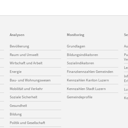
Analysen
Monitoring
Se
Navigation
Navigation
Na
Bevölkerung
Grundlagen
Au
überspringen
überspringen
üb
Raum und Umwelt
Bildungsindikatoren
Pu
Ve
Wirtschaft und Arbeit
Sozialindikatoren
Le
Energie
Finanzkennzahlen Gemeinden
In
Bau- und Wohnungswesen
Kennzahlen Kanton Luzern
Er
Mobilität und Verkehr
Kennzahlen Stadt Luzern
Lu
Soziale Sicherheit
Gemeindeprofile
Ko
Gesundheit
Bildung
Politik und Gesellschaft