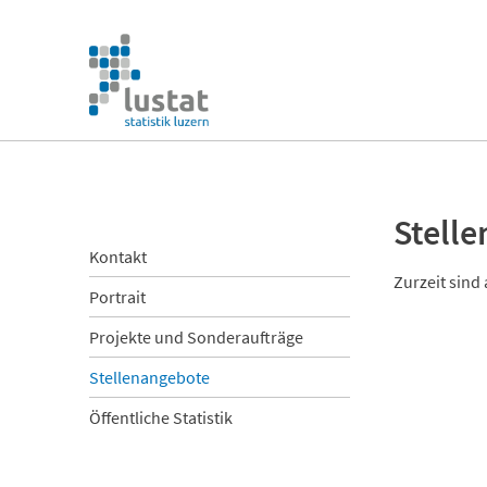
Navigation
überspringen
Navigation
überspringen
Stell
Navigation
Kontakt
überspringen
Zurzeit sind 
Portrait
Projekte und Sonderaufträge
Stellenangebote
Öffentliche Statistik