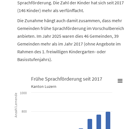
Sprachförderung. Die Zahl der Kinder hat sich seit 2017
(146 Kinder) mehr als verfünffacht.
Die Zunahme hängt auch damit zusammen, dass mehr
Gemeinden frühe Sprachförderung im Vorschulbereich
anbieten. Im Jahr 2025 waren dies 46 Gemeinden, 39
Gemeinden mehr als im Jahr 2017 (ohne Angebote im
Rahmen des 1. freiwilligen Kindergarten- oder
Basisstufenjahrs).
Frühe Sprachförderung seit 2017
Frühe Sprachförderung seit 2017
Kanton Luzern
1000
Anzahl Lernende
Bar chart with 9 bars.
Kanton Luzern
800
View as data table, Frühe Sprachförderung seit 2017
The chart has 1 X axis displaying categories.