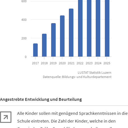
600
The chart has 1 Y axis displaying Anzahl Lernende. Data ranges fr
400
200
0
2017
2018
2019
2020
2021
2022
2023
2024
2025
LUSTAT Statistik Luzern
Datenquelle: Bildungs- und Kulturdepartement
End of interactive chart.
Angestrebte Entwicklung und Beurteilung
Alle Kinder sollen mit genügend Sprachkenntnissen in die
Schule eintreten. Die Zahl der Kinder, welche in den