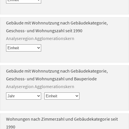
Gebäude mit Wohnnutzung nach Gebäudekategorie,
Geschoss- und Wohnungszahl seit 1990
Analyseregion Agglomerationskern
Gebäude mit Wohnnutzung nach Gebäudekategorie,
Geschoss- und Wohnungszahl und Bauperiode
Analyseregion Agglomerationskern
Wohnungen nach Zimmerzahl und Gebäudekategorie seit
1990