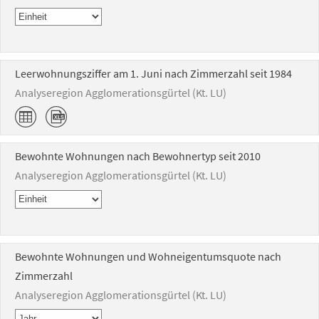
Leerwohnungsziffer am 1. Juni nach Zimmerzahl seit 1984
Analyseregion Agglomerationsgürtel (Kt. LU)
Bewohnte Wohnungen nach Bewohnertyp seit 2010
Analyseregion Agglomerationsgürtel (Kt. LU)
Bewohnte Wohnungen und Wohneigentumsquote nach
Zimmerzahl
Analyseregion Agglomerationsgürtel (Kt. LU)