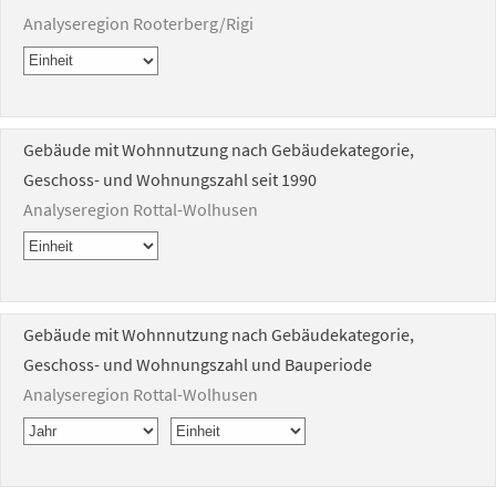
Analyseregion Rooterberg/Rigi
Gebäude mit Wohnnutzung nach Gebäudekategorie,
Geschoss- und Wohnungszahl seit 1990
Analyseregion Rottal-Wolhusen
Gebäude mit Wohnnutzung nach Gebäudekategorie,
Geschoss- und Wohnungszahl und Bauperiode
Analyseregion Rottal-Wolhusen