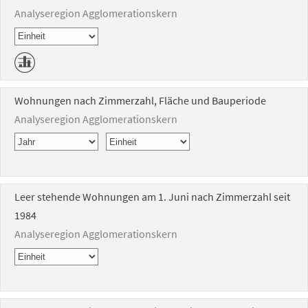
Analyseregion Agglomerationskern
Wohnungen nach Zimmerzahl, Fläche und Bauperiode
Analyseregion Agglomerationskern
Leer stehende Wohnungen am 1. Juni nach Zimmerzahl seit
1984
Analyseregion Agglomerationskern