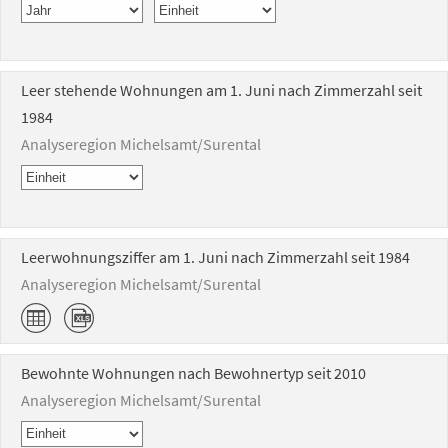
Leer stehende Wohnungen am 1. Juni nach Zimmerzahl seit
1984
Analyseregion Michelsamt/Surental
Leerwohnungsziffer am 1. Juni nach Zimmerzahl seit 1984
Analyseregion Michelsamt/Surental
Bewohnte Wohnungen nach Bewohnertyp seit 2010
Analyseregion Michelsamt/Surental