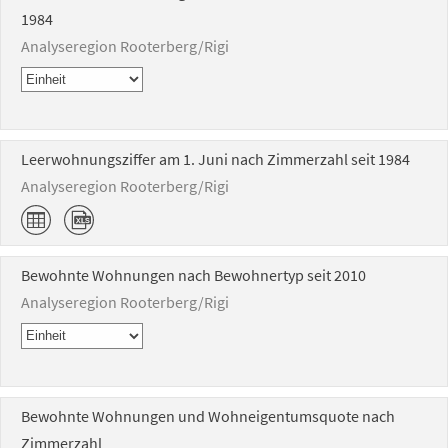
1984
Analyseregion Rooterberg/Rigi
Leerwohnungsziffer am 1. Juni nach Zimmerzahl seit 1984
Analyseregion Rooterberg/Rigi
Bewohnte Wohnungen nach Bewohnertyp seit 2010
Analyseregion Rooterberg/Rigi
Bewohnte Wohnungen und Wohneigentumsquote nach
Zimmerzahl