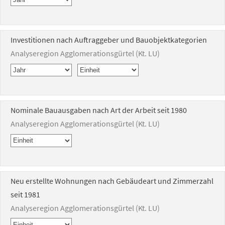
Investitionen nach Auftraggeber und Bauobjektkategorien
Analyseregion Agglomerationsgürtel (Kt. LU)
Nominale Bauausgaben nach Art der Arbeit seit 1980
Analyseregion Agglomerationsgürtel (Kt. LU)
Neu erstellte Wohnungen nach Gebäudeart und Zimmerzahl
seit 1981
Analyseregion Agglomerationsgürtel (Kt. LU)