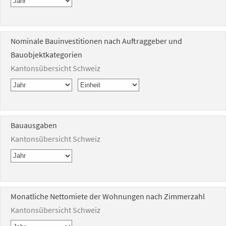
Nominale Bauinvestitionen nach Auftraggeber und
Bauobjektkategorien
Kantonsübersicht Schweiz
Bauausgaben
Kantonsübersicht Schweiz
Monatliche Nettomiete der Wohnungen nach Zimmerzahl
Kantonsübersicht Schweiz