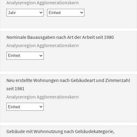
Analyseregion Agglomerationskern
Nominale Bauausgaben nach Art der Arbeit seit 1980
Analyseregion Agglomerationskern
Neu erstellte Wohnungen nach Gebäudeart und Zimmerzahl
seit 1981
Analyseregion Agglomerationskern
Gebäude mit Wohnnutzung nach Gebäudekategorie,