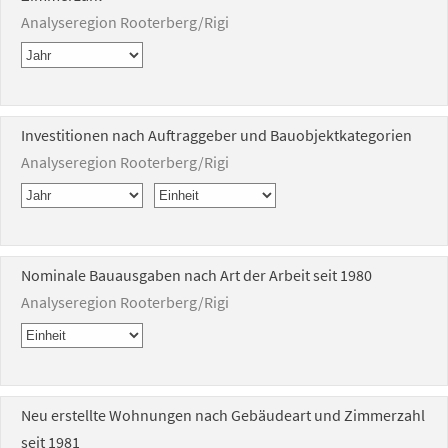
Analyseregion Rooterberg/Rigi
Investitionen nach Auftraggeber und Bauobjektkategorien
Analyseregion Rooterberg/Rigi
Nominale Bauausgaben nach Art der Arbeit seit 1980
Analyseregion Rooterberg/Rigi
Neu erstellte Wohnungen nach Gebäudeart und Zimmerzahl
seit 1981