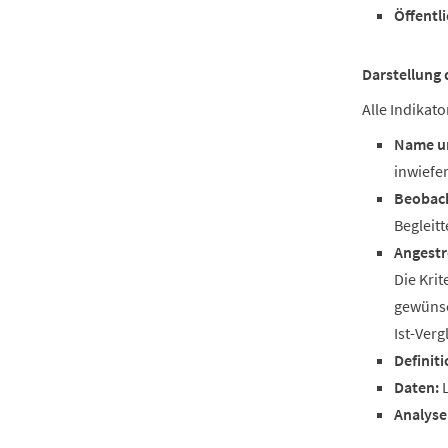
Öffentl
Darstellung 
Alle Indikato
Name 
inwiefer
Beobach
Begleitt
Angestr
Die Krit
gewünsc
Ist-Verg
Definiti
Daten:
L
Analyse