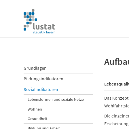
Navigation
überspringen
Navigation
überspringen
Aufba
Navigation
Grundlagen
überspringen
Bildungsindikatoren
Lebensquali
Sozialindikatoren
Das Konzept 
Lebensformen und soziale Netze
Wohlfahrtsfo
Wohnen
Die einzelne
Gesundheit
Erscheinung 
Bildung und Arbeit