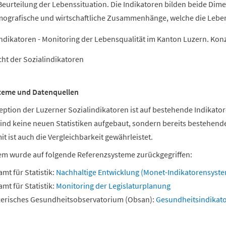
Beurteilung der Lebenssituation. Die Indikatoren bilden beide Dim
mografische und wirtschaftliche Zusammenhänge, welche die Lebe
indikatoren - Monitoring der Lebensqualität im Kanton Luzern. Ko
cht der Sozialindikatoren
teme und Datenquellen
eption der Luzerner Sozialindikatoren ist auf bestehende Indikat
sind keine neuen Statistiken aufgebaut, sondern bereits bestehende
t ist auch die Vergleichbarkeit gewährleistet.
em wurde auf folgende Referenzsysteme zurückgegriffen:
mt für Statistik:
Nachhaltige Entwicklung (Monet-Indikatorensyst
mt für Statistik:
Monitoring der Legislaturplanung
erisches Gesundheitsobservatorium (Obsan):
Gesundheitsindikat