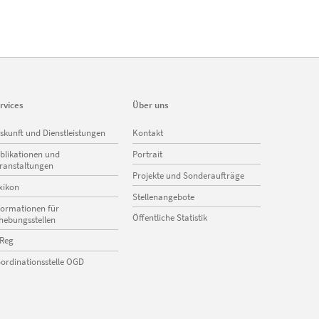
rvices
Über uns
vigation
Navigation
skunft und Dienstleistungen
Kontakt
erspringen
überspringen
blikationen und
Portrait
ranstaltungen
Projekte und Sonderaufträge
xikon
Stellenangebote
formationen für
Öffentliche Statistik
hebungsstellen
Reg
ordinationsstelle OGD