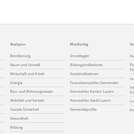
Analysen
Monitoring
Se
Navigation
Navigation
Na
Bevölkerung
Grundlagen
Au
überspringen
überspringen
üb
Raum und Umwelt
Bildungsindikatoren
Pu
Ve
Wirtschaft und Arbeit
Sozialindikatoren
Le
Energie
Finanzkennzahlen Gemeinden
In
Bau- und Wohnungswesen
Kennzahlen Kanton Luzern
Er
Mobilität und Verkehr
Kennzahlen Stadt Luzern
Lu
Soziale Sicherheit
Gemeindeprofile
Ko
Gesundheit
Bildung