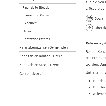
subjektiven 
Finanzielle Situation
grössere de
Freizeit und Kultur
Sozial
Sicherheit
Übersi
Umwelt
Kontextindikatoren
Referenzsys
Finanzkennzahlen Gemeinden
Bei der Konz
Kennzahlen Kanton Luzern
das Projekt 
worden. Dami
Kennzahlen Stadt Luzern
Unter ander
Gemeindeprofile
Bundesa
Bundesa
Schweiz