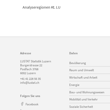
Analyseregionen Kt. LU
Adresse
Daten
Navigation
LUSTAT Statistik Luzern
Bevölkerung
überspringen
Burgerstrasse 22
Postfach 3768
Raum und Umwelt
6002 Luzern
Wirtschaft und Arbeit
+41 41 228 56 35
info@lustat.ch
Energie
Bau- und Wohnungswesen
Folgen Sie uns
Mobilität und Verkehr
Facebook
Soziale Sicherheit