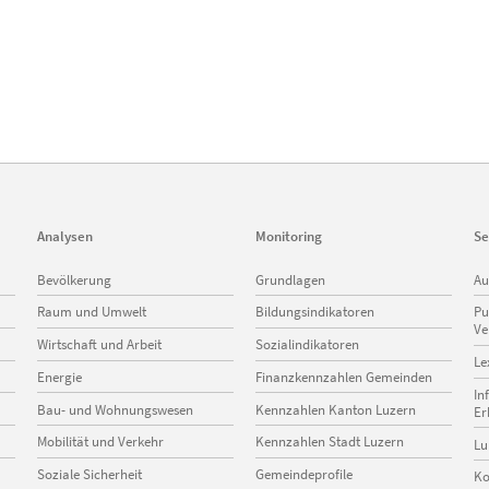
Analysen
Monitoring
Se
Navigation
Navigation
Na
Bevölkerung
Grundlagen
Au
überspringen
überspringen
üb
Raum und Umwelt
Bildungsindikatoren
Pu
Ve
Wirtschaft und Arbeit
Sozialindikatoren
Le
Energie
Finanzkennzahlen Gemeinden
In
Bau- und Wohnungswesen
Kennzahlen Kanton Luzern
Er
Mobilität und Verkehr
Kennzahlen Stadt Luzern
Lu
Soziale Sicherheit
Gemeindeprofile
Ko