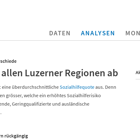
DATEN
ANALYSEN
MON
rschiede
 allen Luzerner Regionen ab
Ak
 eine überdurchschnittliche
Sozialhilfequote
aus. Denn
n grösser, welche ein erhöhtes Sozialhilferisiko
ende, Geringqualifizierte und ausländische
).
rn rückgängig