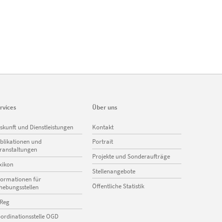
rvices
Über uns
vigation
Navigation
skunft und Dienstleistungen
Kontakt
erspringen
überspringen
blikationen und
Portrait
ranstaltungen
Projekte und Sonderaufträge
xikon
Stellenangebote
formationen für
Öffentliche Statistik
hebungsstellen
Reg
ordinationsstelle OGD