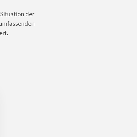
 Situation der
r umfassenden
rt.