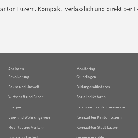
nton Luzern. Kompakt, verlässlich und direkt per E
Analysen
Monitoring
Navigation
Navigation
Bevölkerung
Grundlagen
überspringen
überspringen
Raum und Umwelt
Bildungsindikatoren
Wirtschaft und Arbeit
Sozialindikatoren
Energie
Finanzkennzahlen Gemeinden
Bau- und Wohnungswesen
Kennzahlen Kanton Luzern
Mobilität und Verkehr
Kennzahlen Stadt Luzern
Soziale Sicherheit
Gemeindeprofile