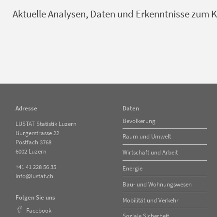
Aktuelle Analysen, Daten und Erkenntnisse zum Ka
Adresse
Daten
Navigation
Bevölkerung
LUSTAT Statistik Luzern
überspringen
Burgerstrasse 22
Raum und Umwelt
Postfach 3768
6002 Luzern
Wirtschaft und Arbeit
+41 41 228 56 35
Energie
info@lustat.ch
Bau- und Wohnungswesen
Folgen Sie uns
Mobilität und Verkehr
Facebook
Soziale Sicherheit