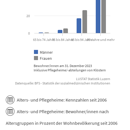
20
0
65 bis 74 Jahre
75 bis 84 Jahre
85 bis 94 Jahre
95 Jahre und mehr
Männer
Frauen
Bewohner/innen am 31. Dezember 2023
Inklusive Pflegeheime/-abteilungen von Klöstern
LUSTAT Statistik Luzern
Datenquelle: BFS - Statistik der sozialmedizinischen Institutionen
End of interactive chart.
Alters- und Pflegeheime: Kennzahlen seit 2006
Alters- und Pflegeheime: Bewohner/innen nach
Altersgruppen in Prozent der Wohnbevölkerung seit 2006