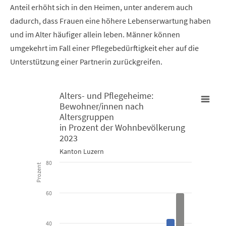
Anteil erhöht sich in den Heimen, unter anderem auch
dadurch, dass Frauen eine höhere Lebenserwartung haben
und im Alter häufiger allein leben. Männer können
umgekehrt im Fall einer Pflegebedürftigkeit eher auf die
Unterstützung einer Partnerin zurückgreifen.
Alters- und Pflegeheime:
Bewohner/innen nach
Alters- und Pflegeheime: Bewohner/innen nach Altersgruppen 
Altersgruppen
in Prozent der Wohnbevölkerung
2023
Bar chart with 2 data series.
Kanton Luzern
Kanton Luzern
80
Prozent
View as data table, Alters- und Pflegeheime: Bewohner/i
60
The chart has 1 X axis displaying categories.
The chart has 1 Y axis displaying Prozent. Data ranges from 0.9 to
40