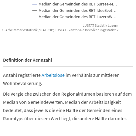
Median der Gemeinden des RET Sursee-M…
Median der Gemeinden des RET IdeeSeet…
Median der Gemeinden des RET LuzernW…
LUSTAT Statistik Luzern
ik - Arbeitsmarktstatistik, STATPOP; LUSTAT - kantonale Bevölkerungsstatistik
End of interactive chart.
Definition der Kennzahl
Anzahl registrierte
Arbeitslose
im Verhältnis zur mittleren
Wohnbevölkerung.
Die Vergleiche zwischen den Regionalräumen basieren auf dem
Median von Gemeindewerten. Median der Arbeitslosigkeit
bedeutet, dass jeweils die eine Hälfte der Gemeinden eines
Raumtyps über diesem Wert liegt, die andere Hälfte darunter.