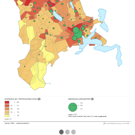
•
•
•