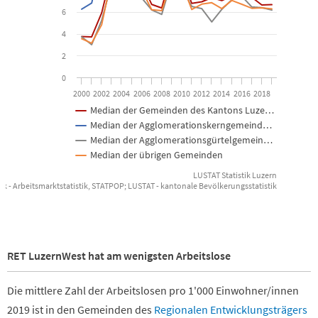
6
4
2
0
2000
2002
2004
2006
2008
2010
2012
2014
2016
2018
Median der Gemeinden des Kantons Luze…
Median der Agglomerationskerngemeind…
Median der Agglomerationsgürtelgemein…
Median der übrigen Gemeinden
LUSTAT Statistik Luzern
ik - Arbeitsmarktstatistik, STATPOP; LUSTAT - kantonale Bevölkerungsstatistik
End of interactive chart.
RET LuzernWest hat am wenigsten Arbeitslose
Die mittlere Zahl der Arbeitslosen pro 1'000 Einwohner/innen
2019 ist in den Gemeinden des
Regionalen Entwicklungsträgers