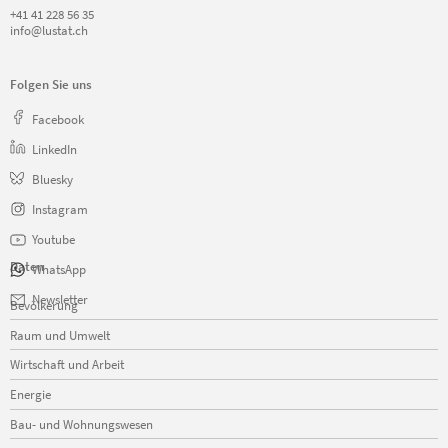
+41 41 228 56 35
info@lustat.ch
Folgen Sie uns
Facebook
LinkedIn
Bluesky
Instagram
Youtube
Daten
WhatsApp
Navigation
Newsletter
Bevölkerung
überspringen
Raum und Umwelt
Wirtschaft und Arbeit
Energie
Bau- und Wohnungswesen