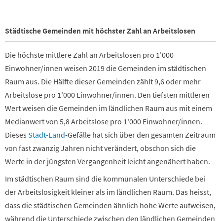
Städtische Gemeinden mit höchster Zahl an Arbeitslosen
Die höchste mittlere Zahl an Arbeitslosen pro 1'000
Einwohner/innen weisen 2019 die Gemeinden im städtischen
Raum aus. Die Hälfte dieser Gemeinden zählt 9,6 oder mehr
Arbeitslose pro 1'000 Einwohner/innen. Den tiefsten mittleren
Wert weisen die Gemeinden im ländlichen Raum aus mit einem
Medianwert von 5,8 Arbeitslose pro 1'000 Einwohner/innen.
Dieses
Stadt-Land
-Gefälle hat sich über den gesamten Zeitraum
von fast zwanzig Jahren nicht verändert, obschon sich die
Werte in der jüngsten Vergangenheit leicht angenähert haben.
Im städtischen Raum sind die kommunalen Unterschiede bei
der Arbeitslosigkeit kleiner als im ländlichen Raum. Das heisst,
dass die städtischen Gemeinden ähnlich hohe Werte aufweisen,
während die Unterschiede zwischen den ländlichen Gemeinden