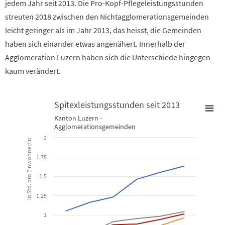
jedem Jahr seit 2013. Die Pro-Kopf-Pflegeleistungsstunden
streuten 2018 zwischen den Nichtagglomerationsgemeinden
leicht geringer als im Jahr 2013, das heisst, die Gemeinden
haben sich einander etwas angenähert. Innerhalb der
Agglomeration Luzern haben sich die Unterschiede hingegen
kaum verändert.
Spitexleistungsstunden seit 2013
Kanton Luzern -
Spitexleistungsstunden seit 2013
Agglomerationsgemeinden
2
in Std. pro Einwohner/in
Line chart with 4 lines.
1.75
Kanton Luzern - Agglomerationsgemeinden
1.5
View as data table, Spitexleistungsstunden seit 2013
1.25
The chart has 1 X axis displaying categories.
1
The chart has 1 Y axis displaying in Std. pro Einwohner/in. Data ra