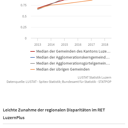
0.75
0.5
0.25
0
2013
2014
2015
2016
2017
2018
Median der Gemeinden des Kantons Luze…
Median der Agglomerationskerngemeind…
Median der Agglomerationsgürtelgemein…
Median der übrigen Gemeinden
LUSTAT Statistik Luzern
Datenquelle: LUSTAT - Spitex-Statistik; Bundesamt für Statistik - STATPOP
End of interactive chart.
Leichte Zunahme der regionalen Disparitäten im RET
LuzernPlus