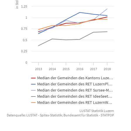
View as data table, Spitexleistungsstunden seit 2013
1.25
The chart has 1 X axis displaying categories.
1
The chart has 1 Y axis displaying in Std. pro Einwohner/in. Data ra
0.75
0.5
0.25
0
2013
2014
2015
2016
2017
2018
Median der Gemeinden des Kantons Luze…
Median der Gemeinden des RET LuzernPl…
Median der Gemeinden des RET Sursee-M…
Median der Gemeinden des RET IdeeSeet…
Median der Gemeinden des RET LuzernW…
LUSTAT Statistik Luzern
Datenquelle: LUSTAT - Spitex-Statistik; Bundesamt für Statistik - STATPOP
End of interactive chart.