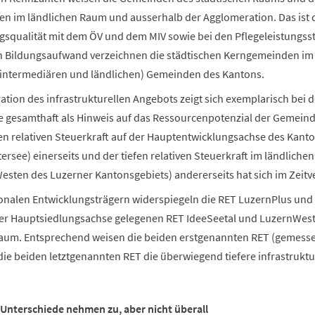
n im ländlichen Raum und ausserhalb der Agglomeration. Das ist der
gsqualität mit dem ÖV und dem MIV sowie bei den Pflegeleistungss
Bildungsaufwand verzeichnen die städtischen Kerngemeinden im g
(intermediären und ländlichen) Gemeinden des Kantons.
ation des infrastrukturellen Angebots zeigt sich exemplarisch bei d
e gesamthaft als Hinweis auf das Ressourcenpotenzial der Gemeind
en relativen Steuerkraft auf der Hauptentwicklungsachse des Kan
tersee) einerseits und der tiefen relativen Steuerkraft im ländlich
esten des Luzerner Kantonsgebiets) andererseits hat sich im Zeitve
onalen Entwicklungsträgern widerspiegeln die RET LuzernPlus und
 der Hauptsiedlungsachse gelegenen RET IdeeSeetal und LuzernWes
Raum. Entsprechend weisen die beiden erstgenannten RET (gemess
ie beiden letztgenannten RET die überwiegend tiefere infrastruktur
nterschiede nehmen zu, aber nicht überall