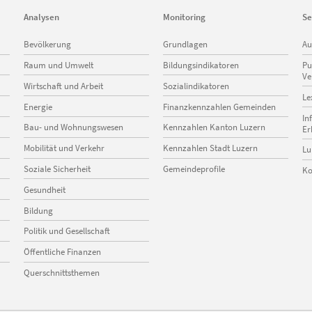
Analysen
Monitoring
Se
Navigation
Navigation
Na
Bevölkerung
Grundlagen
Au
überspringen
überspringen
üb
Raum und Umwelt
Bildungsindikatoren
Pu
Ve
Wirtschaft und Arbeit
Sozialindikatoren
Le
Energie
Finanzkennzahlen Gemeinden
In
Bau- und Wohnungswesen
Kennzahlen Kanton Luzern
Er
Mobilität und Verkehr
Kennzahlen Stadt Luzern
Lu
Soziale Sicherheit
Gemeindeprofile
Ko
Gesundheit
Bildung
Politik und Gesellschaft
Öffentliche Finanzen
Querschnittsthemen