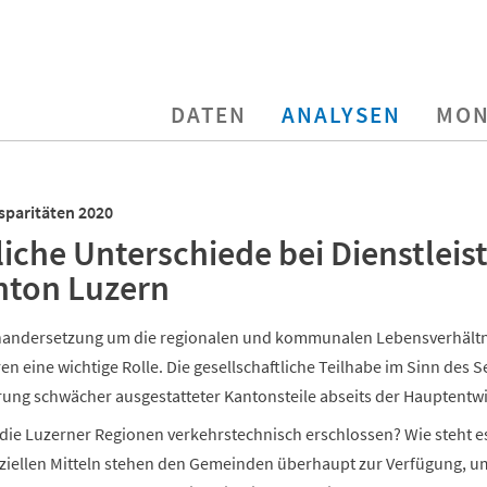
DATEN
ANALYSEN
MON
sparitäten 2020
che Unterschiede bei Dienstleis
nton Luzern
nandersetzung um die regionalen und kommunalen Lebensverhältnis
ren eine wichtige Rolle. Die gesellschaftliche Teilhabe im Sinn des
rung schwächer ausgestatteter Kantonsteile abseits der Hauptent
 die Luzerner Regionen verkehrstechnisch erschlossen? Wie steht 
nziellen Mitteln stehen den Gemeinden überhaupt zur Verfügung, 