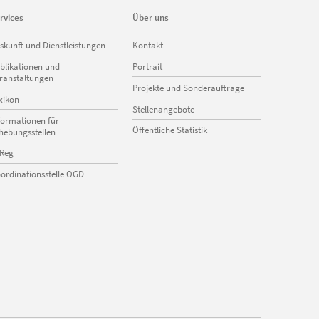
rvices
Über uns
vigation
Navigation
skunft und Dienstleistungen
Kontakt
erspringen
überspringen
blikationen und
Portrait
ranstaltungen
Projekte und Sonderaufträge
xikon
Stellenangebote
formationen für
Öffentliche Statistik
hebungsstellen
Reg
ordinationsstelle OGD