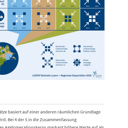
ätze basiert auf einer anderen räumlichen Grundlage
ird. Bei 4 der 5 in die Zusammenfassung
s Agglomerationskerns markant höhere Werte auf als