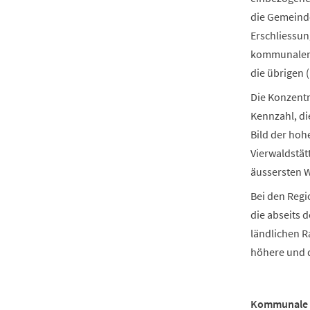
die Gemeinde
Erschliessun
kommunalen 
die übrigen 
Die Konzentr
Kennzahl, di
Bild der hoh
Vierwaldstät
äussersten W
Bei den Regi
die abseits
ländlichen 
höhere und d
Kommunale U