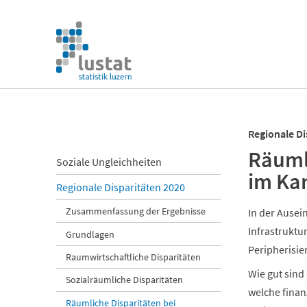
Navigation
überspringen
Navigation
überspringen
Regionale Di
Räumli
Navigation
Soziale Ungleichheiten
im Ka
überspringen
Regionale Disparitäten 2020
Zusammenfassung der Ergebnisse
In der Ausei
Infrastruktu
Grundlagen
Peripherisie
Raumwirtschaftliche Disparitäten
Wie gut sind
Sozialräumliche Disparitäten
welche fina
Räumliche Disparitäten bei