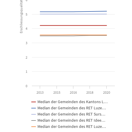
Line chart with 5 lines.
Erschliessungsqualität
Kanton Luzern - Regionale Entwicklungsträger (RET)
5
View as data table, MIV-Erschliessungsqualität seit 2013
4
The chart has 1 X axis displaying categories.
The chart has 1 Y axis displaying Erschliessungsqualität. Data rang
3
2
1
0
2013
2015
2016
2018
2020
Median der Gemeinden des Kantons L…
Median der Gemeinden des RET Luze…
Median der Gemeinden des RET Surs…
Median der Gemeinden des RET Idee…
Median der Gemeinden des RET Luze…