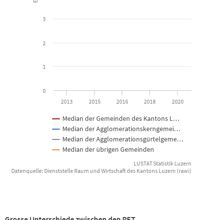
The chart has 1 X axis displaying categories.
The chart has 1 Y axis displaying Erschliessungsqualität. Data rang
3
2
1
0
2013
2015
2016
2018
2020
Median der Gemeinden des Kantons L…
Median der Agglomerationskerngemei…
Median der Agglomerationsgürtelgeme…
Median der übrigen Gemeinden
LUSTAT Statistik Luzern
Datenquelle: Dienststelle Raum und Wirtschaft des Kantons Luzern (rawi)
End of interactive chart.
Grosse Unterschiede zwischen den RET