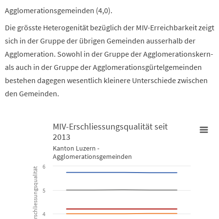
Agglomerationsgemeinden (4,0).
Die grösste Heterogenität bezüglich der MIV-Erreichbarkeit zeigt
sich in der Gruppe der übrigen Gemeinden ausserhalb der
Agglomeration. Sowohl in der Gruppe der Agglomerationskern-
als auch in der Gruppe der Agglomerationsgürtelgemeinden
bestehen dagegen wesentlich kleinere Unterschiede zwischen
den Gemeinden.
MIV-Erschliessungsqualität seit
2013
MIV-Erschliessungsqualität seit 2013
Kanton Luzern -
Agglomerationsgemeinden
6
Line chart with 4 lines.
Erschliessungsqualität
Kanton Luzern - Agglomerationsgemeinden
5
View as data table, MIV-Erschliessungsqualität seit 2013
4