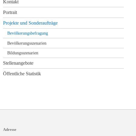
Navigation
Kontakt
überspringen
Portrait
Projekte und Sonderaufträge
Bevölkerungsbefragung
Bevölkerungsszenarien
Bildungsszenarien
Stellenangebote
Öffentliche Statistik
Adresse