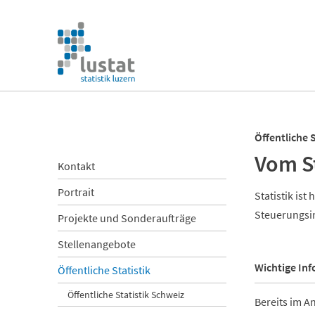
Navigation
überspringen
Navigation
überspringen
Öffentliche S
Vom S
Navigation
Kontakt
überspringen
Portrait
Statistik ist
Steuerungsi
Projekte und Sonderaufträge
Stellenangebote
Wichtige In
Öffentliche Statistik
Öffentliche Statistik Schweiz
Bereits im A