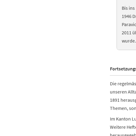
Bis in
1946 D
Paravic
2011 ü
wurde. 
Fortsetzung
Die regelmäs
unseren Allt
1891 herausg
Themen, sond
Im Kanton Lu
Weitere Heft
herausgegebe