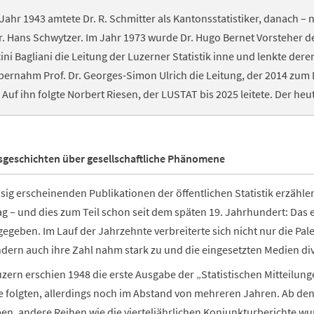
s Jahr 1943 amtete Dr. R. Schmitter als Kantonsstatistiker, danach 
r. Hans Schwytzer. Im Jahr 1973 wurde Dr. Hugo Bernet Vorsteher 
ini Bagliani die Leitung der Luzerner Statistik inne und lenkte der
bernahm Prof. Dr. Georges-Simon Ulrich die Leitung, der 2014 zum 
Auf ihn folgte Norbert Riesen, der LUSTAT bis 2025 leitete. Der he
sgeschichten über gesellschaftliche Phänomene
sig erscheinenden Publikationen der öffentlichen Statistik erzäh
ag – und dies zum Teil schon seit dem späten 19. Jahrhundert: Das 
egeben. Im Lauf der Jahrzehnte verbreiterte sich nicht nur die Pale
ern auch ihre Zahl nahm stark zu und die eingesetzten Medien dive
zern erschien 1948 die erste Ausgabe der „Statistischen Mitteilung
e folgten, allerdings noch im Abstand von mehreren Jahren. Ab de
n, andere Reihen wie die vierteljährlichen Konjunkturberichte wurd