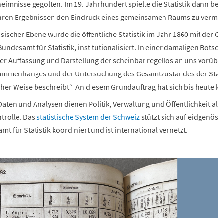
heimnisse gegolten. Im 19. Jahrhundert spielte die Statistik dann be
 ihren Ergebnissen den Eindruck eines gemeinsamen Raums zu verm
sischer Ebene wurde die öffentliche Statistik im Jahr 1860 mit der
undesamt für Statistik, institutionalisiert. In einer damaligen Bots
der Auffassung und Darstellung der scheinbar regellos an uns vor
ammenhanges und der Untersuchung des Gesamtzustandes der Staate
her Weise beschreibt“. An diesem Grundauftrag hat sich bis heute
 Daten und Analysen dienen Politik, Verwaltung und Öffentlichkeit 
trolle. Das
statistische System der Schweiz
stützt sich auf eidgenö
t für Statistik koordiniert und ist international vernetzt.