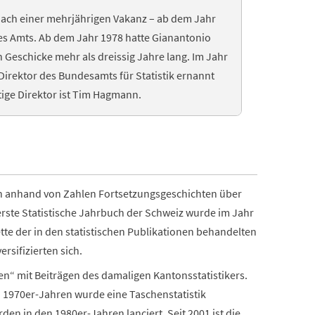
– nach einer mehrjährigen Vakanz – ab dem Jahr
des Amts. Ab dem Jahr 1978 hatte Gianantonio
en Geschicke mehr als dreissig Jahre lang. Im Jahr
Direktor des Bundesamts für Statistik ernannt
utige Direktor ist Tim Hagmann.
len anhand von Zahlen Fortsetzungsgeschichten über
erste Statistische Jahrbuch der Schweiz wurde im Jahr
tte der in den statistischen Publikationen behandelten
rsifizierten sich.
en“ mit Beiträgen des damaligen Kantonsstatistikers.
n 1970er-Jahren wurde eine Taschenstatistik
en in den 1980er-Jahren lanciert. Seit 2001 ist die