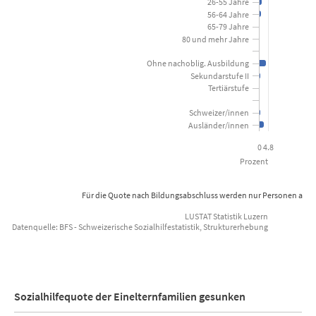
View as data table, Sozialhilfequote nach soziodemogra
26-55 Jahre
56-64 Jahre
The chart has 1 X axis displaying categories.
65-79 Jahre
80 und mehr Jahre
The chart has 1 Y axis displaying Prozent. Data ranges from 0 to 4
Ohne nachoblig. Ausbildung
Sekundarstufe II
Tertiärstufe
Schweizer/innen
Ausländer/innen
0
4.8
Prozent
Für die Quote nach Bildungsabschluss werden nur Personen ab 25 
LUSTAT Statistik Luzern
Datenquelle: BFS - Schweizerische Sozialhilfestatistik, Strukturerhebung
End of interactive chart.
Sozialhilfequote der Einelternfamilien gesunken