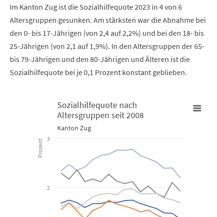
Im Kanton Zug ist die Sozialhilfequote 2023 in 4 von 6
Altersgruppen gesunken. Am stärksten war die Abnahme bei
den 0- bis 17-Jährigen (von 2,4 auf 2,2%) und bei den 18- bis
25-Jährigen (von 2,1 auf 1,9%). In den Altersgruppen der 65-
bis 79-Jährigen und den 80-Jährigen und Älteren ist die
Sozialhilfequote bei je 0,1 Prozent konstant geblieben.
Sozialhilfequote nach
Altersgruppen seit 2008
Sozialhilfequote nach Altersgruppen seit 2008
Kanton Zug
3
Prozent
Line chart with 7 lines.
Kanton Zug
View as data table, Sozialhilfequote nach Altersgruppen s
2
The chart has 1 X axis displaying categories.
The chart has 1 Y axis displaying Prozent. Data ranges from 0.06 