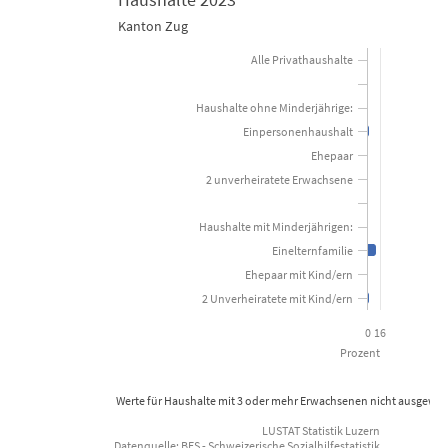
Kanton Zug
Bar chart with 11 bars.
Alle Privathaushalte
Kanton Zug
Haushalte ohne Minderjährige:
View as data table, Anteil der mit wirtschaftlicher Sozialhi
Einpersonenhaushalt
The chart has 1 X axis displaying categories.
Ehepaar
2 unverheiratete Erwachsene
The chart has 1 Y axis displaying Prozent. Data ranges from 0.2 to
Haushalte mit Minderjährigen:
Einelternfamilie
Ehepaar mit Kind/ern
2 Unverheiratete mit Kind/ern
0
16
Prozent
Werte für Haushalte mit 3 oder mehr Erwachsenen nicht ausgewie
LUSTAT Statistik Luzern
Datenquelle: BFS - Schweizerische Sozialhilfestatistik