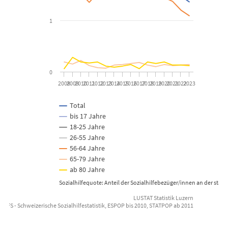
1
0
2008
2009
2010
2011
2012
2013
2014
2015
2016
2017
2018
2019
2020
2021
2022
2023
Total
bis 17 Jahre
18-25 Jahre
26-55 Jahre
56-64 Jahre
65-79 Jahre
ab 80 Jahre
Sozialhilfequote: Anteil der Sozialhilfebezüger/innen an der st
LUSTAT Statistik Luzern
: BFS - Schweizerische Sozialhilfestatistik, ESPOP bis 2010, STATPOP ab 2011
End of interactive chart.