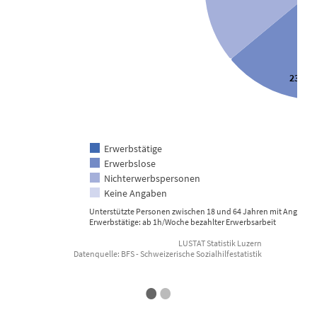
23.4 
Erwerbstätige
E
Erwerbslose
Nichterwerbspersonen
Keine Angaben
Unterstützte Personen zwischen 18 und 64 Jahren mit Angabe z
Erwerbstätige: ab 1h/Woche bezahlter Erwerbsarbeit
LUSTAT Statistik Luzern
Datenquelle: BFS - Schweizerische Sozialhilfestatistik
End of interactive chart.
•
•