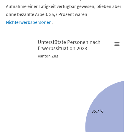
Aufnahme einer Tätigkeit verfügbar gewesen, blieben aber
ohne bezahlte Arbeit. 35,7 Prozent waren
Nichterwerbspersonen
.
Unterstützte Personen nach
Erwerbssituation 2023
Unterstützte Personen nach Erwerbssituation 2023
U
Kanton Zug
Pie chart with 4 slices.
B
Kanton Zug
K
0.
View as data table, Unterstützte Personen nach Erwerbs
T
T
35.7 %