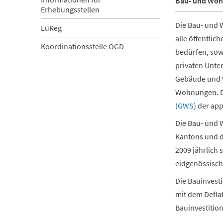
Bau- und Woh
Erhebungsstellen
Die Bau- und W
LuReg
alle öffentlic
Koordinationsstelle OGD
bedürfen, sow
privaten Unte
Gebäude und
Wohnungen. De
(GWS)
der app
Die Bau- und 
Kantons und d
2009 jährlich 
eidgenössisch
Die Bauinvest
mit dem Defla
Bauinvestitio