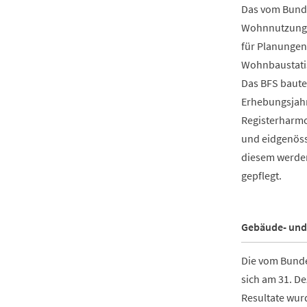
Das vom Bunde
Wohnnutzung
für Planungen
Wohnbaustatis
Das BFS baut
Erhebungsjahr
Registerharmo
und eidgenössi
diesem werden
gepflegt.
Gebäude- und
Die vom Bundes
sich am 31. D
Resultate wurd