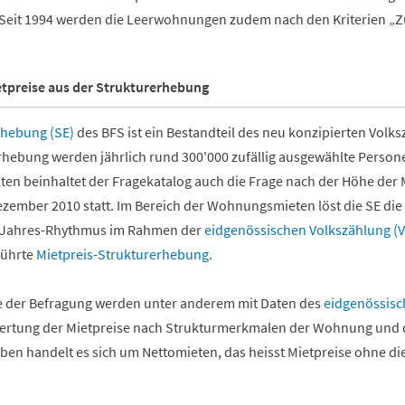
Seit 1994 werden die Leerwohnungen zudem nach den Kriterien „Zu
preise aus der Strukturerhebung
rhebung (SE)
des BFS ist ein Bestandteil des neu konzipierten Volk
ebung werden jährlich rund 300'000 zufällig ausgewählte Personen 
ten beinhaltet der Fragekatalog auch die Frage nach der Höhe der
Dezember 2010 statt. Im Bereich der Wohnungsmieten löst die SE die
-Jahres-Rhythmus im Rahmen der
eidgenössischen Volkszählung (V
führte
Mietpreis-Strukturerhebung
.
e der Befragung werden unter anderem mit Daten des
eidgenössis
wertung der Mietpreise nach Strukturmerkmalen der Wohnung und
ben handelt es sich um Nettomieten, das heisst Mietpreise ohne d