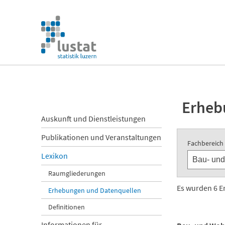
Navigation
überspringen
Navigation
überspringen
Erheb
Navigation
Auskunft und Dienstleistungen
überspringen
Publikationen und Veranstaltungen
Fachbereich
Lexikon
Raumgliederungen
Es wurden 6 
Erhebungen und Datenquellen
Definitionen
Informationen für