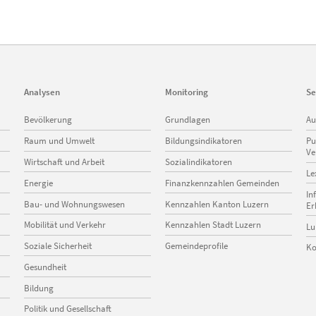
Analysen
Monitoring
Se
Navigation
Navigation
Na
Bevölkerung
Grundlagen
Au
überspringen
überspringen
üb
Raum und Umwelt
Bildungsindikatoren
Pu
Ve
Wirtschaft und Arbeit
Sozialindikatoren
Le
Energie
Finanzkennzahlen Gemeinden
In
Bau- und Wohnungswesen
Kennzahlen Kanton Luzern
Er
Mobilität und Verkehr
Kennzahlen Stadt Luzern
Lu
Soziale Sicherheit
Gemeindeprofile
Ko
Gesundheit
Bildung
Politik und Gesellschaft