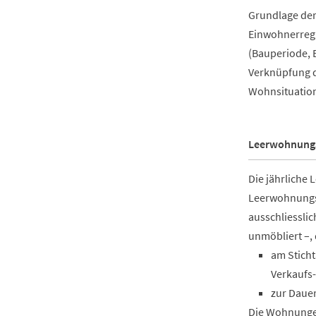
Grundlage der
Einwohnerregi
(Bauperiode, 
Verknüpfung d
Wohnsituation
Leerwohnung
Die jährliche
Leerwohnungsz
ausschliessli
unmöbliert –,
am Sticht
Verkaufs-
zur Daue
Die Wohnunge