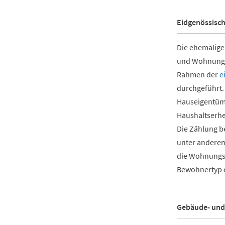
Eidgenössisc
Die ehemalige
und Wohnungss
Rahmen der
e
durchgeführt.
Hauseigentüm
Haushaltserhe
Die Zählung b
unter anderem
die Wohnungsz
Bewohnertyp o
Gebäude- und