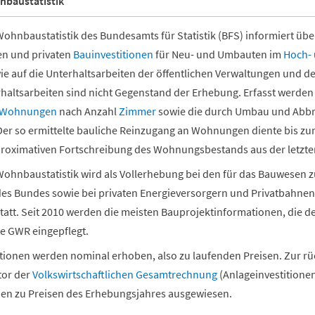
nbaustatistik
ohnbaustatistik des Bundesamts für Statistik (BFS) informiert über 
hen und privaten
Bauinvestitionen
für Neu- und Umbauten im
Hoch-
ie auf die Unterhaltsarbeiten der öffentlichen Verwaltungen und 
rhaltsarbeiten sind nicht Gegenstand der Erhebung. Erfasst werden 
Wohnungen
nach Anzahl
Zimmer
sowie die durch Umbau und Abb
r so ermittelte bauliche Reinzugang an Wohnungen diente bis zu
roximativen Fortschreibung des Wohnungsbestands aus der letz
Wohnbaustatistik wird als Vollerhebung bei den für das Bauwesen z
es Bundes sowie bei privaten Energieversorgern und Privatbahnen 
statt. Seit 2010 werden die meisten Bauprojektinformationen, die de
e GWR eingepflegt.
itionen werden nominal erhoben, also zu laufenden Preisen. Zur 
tor der
Volkswirtschaftlichen Gesamtrechnung
(Anlageinvestitionen
nen zu Preisen des Erhebungsjahres ausgewiesen.