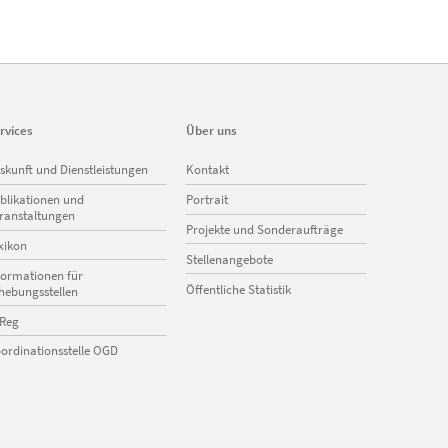
rvices
Über uns
vigation
Navigation
skunft und Dienstleistungen
Kontakt
erspringen
überspringen
blikationen und
Portrait
ranstaltungen
Projekte und Sonderaufträge
xikon
Stellenangebote
formationen für
Öffentliche Statistik
hebungsstellen
Reg
ordinationsstelle OGD