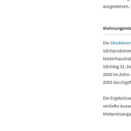
ausgewiesen. 
Wohnungsmiet
Die
Strukture
Stichprobenerh
Mieterhaushal
Stichtag 31. 
2000 im Zehn
2003 durchge
Die Ergebniss
vertiefte Aus
Mietpreisanga