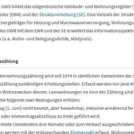
 GWS bildet das eidgenössische Gebäude- und Wohnungsregister (
ster (EWR) und der
Strukturerhebung (SE)
. Eine Vielzahl der St
Energieträger für Heizung und Warmwasserversorgung, Wohnungsz
es GWR mit dem EWR und der SE erweitert das Informationsspekt
 (u.a. Wohn- und Belegungsdichte, Mietpreis).
szählung
 Leerwohnungszählung wird seit 1974 in sämtlichen Gemeinden der 
ählung zuständigen Erhebungsstellen. Erfasst werden nur jene
W
ch Wohnzwecken dienen. Leerwohnungen im Sinn der Zählung sind
 die folgende zwei Bedingungen erfüllen:
ag (1. Juni) nicht besetzt, aber bewohnbar, inklusive annähernd f
 oder Mietvertragsabschluss zu Ende geführt wird;
rmiete (mindestens drei Monate) oder zum Verkauf ausgeschrieben
n werden mit der entsprechenden
Zimmerzahl
erfasst. Wohnungen