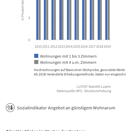
5
0
2010
2011
2012
2013
2014
2015
2016
2017
2018
2019
Wohnungen mit 1 bis 3 Zimmern
Wohnungen mit 4 u.m. Zimmern
Hochrechnungen auf Basis einer Stichprobe, gerundete Werte
Ab 2018: Veränderte Erhebungsmethode. Daten nur eingeschränkt 
LUSTAT Statistik Luzern
Datenquelle: BFS - Strukturerhebung
End of interactive chart.
Sozialindikator Angebot an günstigem Wohnarum