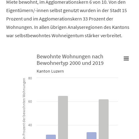
Miete bewohnt, im Agglomerationskern 6 von 10. Von den
Eigentümern/-innen selbst genutzt wurden in der Stadt 15
Prozent und im Agglomerationskern 33 Prozent der
Wohnungen. In allen übrigen Analyseregionen des Kantons
war selbstbewohntes Wohneigentum stärker verbreitet.
Bewohnte Wohnungen nach
Bewohnertyp 2000 und 2019
Bewohnte Wohnungen nach Bewohnertyp 2000 und 2019
Kanton Luzern
80
in Prozent der bewohnten Wohnungen
Bar chart with 4 data series.
Kanton Luzern
60
View as data table, Bewohnte Wohnungen nach Bewohne
The chart has 1 X axis displaying categories.
40
The chart has 1 Y axis displaying in Prozent der bewohnten Woh