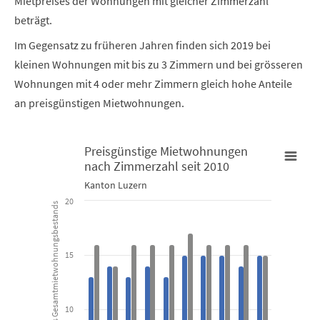
Mietpreises der Wohnungen mit gleicher Zimmerzahl
beträgt.
Im Gegensatz zu früheren Jahren finden sich 2019 bei
kleinen Wohnungen mit bis zu 3 Zimmern und bei grösseren
Wohnungen mit 4 oder mehr Zimmern gleich hohe Anteile
an preisgünstigen Mietwohnungen.
Preisgünstige Mietwohnungen
nach Zimmerzahl seit 2010
Preisgünstige Mietwohnungen nach Zimmerzahl seit 2010
Kanton Luzern
20
in Prozent des Gesamtmietwohnungsbestands
Bar chart with 2 data series.
Kanton Luzern
15
View as data table, Preisgünstige Mietwohnungen nach Z
The chart has 1 X axis displaying categories.
10
The chart has 1 Y axis displaying in Prozent des Gesamtmietwoh