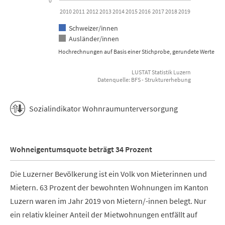
0
2010
2011
2012
2013
2014
2015
2016
2017
2018
2019
Schweizer/innen
Ausländer/innen
Hochrechnungen auf Basis einer Stichprobe, gerundete Werte
LUSTAT Statistik Luzern
Datenquelle: BFS - Strukturerhebung
End of interactive chart.
Sozialindikator Wohnraumunterversorgung
Wohneigentumsquote beträgt 34 Prozent
Die Luzerner Bevölkerung ist ein Volk von Mieterinnen und
Mietern. 63 Prozent der bewohnten Wohnungen im Kanton
Luzern waren im Jahr 2019 von Mietern/-innen belegt. Nur
ein relativ kleiner Anteil der Mietwohnungen entfällt auf