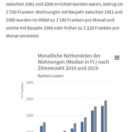
zwischen 1981 und 2000 errichtet worden waren, betrug sie
1'330 Franken. Wohnungen mit Baujahr zwischen 1961 und
1980 wurden im Mittel zu 1'180 Franken pro Monat und
solche mit Baujahr 1960 oder früher zu 1'220 Franken pro
Monat vermietet.
Monatliche Nettomieten der
Wohnungen (Median in Fr.) nach
Monatliche Nettomieten der Wohnungen (Median in Fr.) nach
Zimmerzahl 2010 und 2019
M
Kanton Luzern
Bar chart with 2 data series.
B
2500
in Franken
Kanton Luzern
K
2000
View as data table, Monatliche Nettomieten der Wohnun
The chart has 1 X axis displaying categories.
T
1500
The chart has 1 Y axis displaying in Franken. Data ranges from 
T