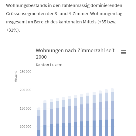
Wohnungsbestands in den zahlenmässig dominierenden
Grössensegmenten der 3- und 4-Zimmer-Wohnungen lag
insgesamt im Bereich des kantonalen Mittels (+35 bzw.
+31%).
Wohnungen nach Zimmerzahl seit
2000
Wohnungen nach Zimmerzahl seit 2000
Kanton Luzern
250 000
Anzahl
Bar chart with 6 data series.
Kanton Luzern
200 000
View as data table, Wohnungen nach Zimmerzahl seit 20
150 000
The chart has 1 X axis displaying categories.
The chart has 1 Y axis displaying Anzahl. Data ranges from 18837
100 000