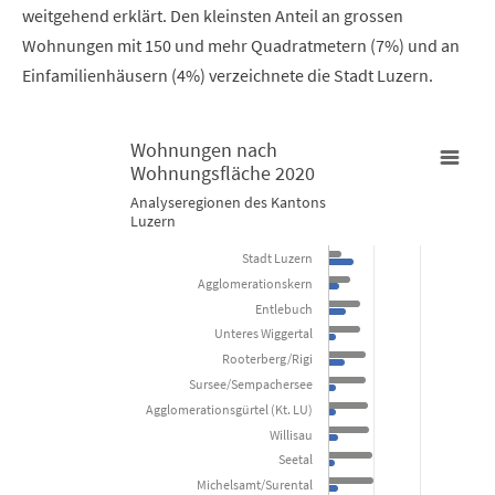
weitgehend erklärt. Den kleinsten Anteil an grossen
Wohnungen mit 150 und mehr Quadratmetern (7%) und an
Einfamilienhäusern (4%) verzeichnete die Stadt Luzern.
Wohnungen nach
Wohnungsfläche 2020
Wohnungen nach Wohnungsfläche 2020
Analyseregionen des Kantons
Luzern
Bar chart with 2 data series.
Stadt Luzern
Analyseregionen des Kantons Luzern
Agglomerationskern
Entlebuch
Unteres Wiggertal
View as data table, Wohnungen nach Wohnungsfläche 2
Rooterberg/Rigi
The chart has 1 X axis displaying categories.
Sursee/Sempachersee
The chart has 1 Y axis displaying in Prozent des Wohnungsbestan
Agglomerationsgürtel (Kt. LU)
Willisau
Seetal
Michelsamt/Surental