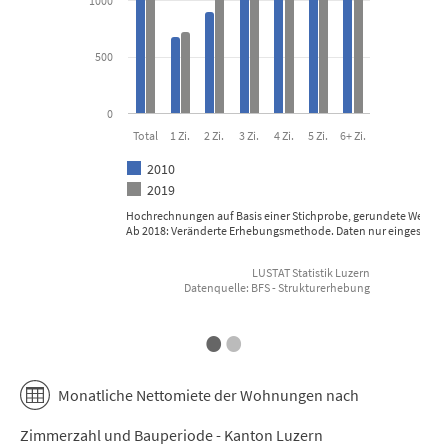
1000
500
0
Total
1 Zi.
2 Zi.
3 Zi.
4 Zi.
5 Zi.
6+ Zi.
2010
2019
Hochrechnungen auf Basis einer Stichprobe, gerundete Werte
Ab 2018: Veränderte Erhebungsmethode. Daten nur eingeschränk
LUSTAT Statistik Luzern
Datenquelle: BFS - Strukturerhebung
End of interactive chart.
E
•
•
Monatliche Nettomiete der Wohnungen nach
Zimmerzahl und Bauperiode - Kanton Luzern