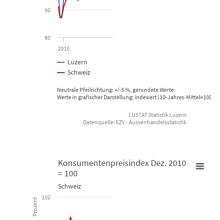
The chart has 1 X axis displaying Time. Data ranges from 2009-01
90
The chart has 1 Y axis displaying Prozent. Data ranges from 86.97
80
2010
Luzern
Schweiz
Neutrale Pfeilrichtung: +/-5 %, gerundete Werte
Werte in grafischer Darstellung: indexiert (10-Jahres-Mittel=100), 
LUSTAT Statistik Luzern
Datenquelle: EZV - Aussenhandelsstatistik
End of interactive chart.
Konsumentenpreisindex Dez. 2010
= 100
Konsumentenpreisindex Dez. 2010 = 100
Schweiz
102
Prozent
Line chart with 123 data points.