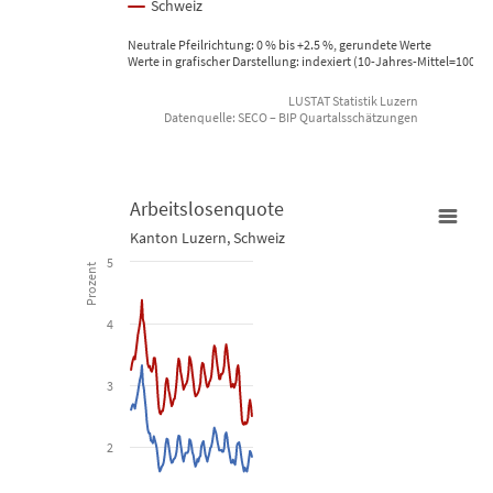
Schweiz
Neutrale Pfeilrichtung: 0 % bis +2.5 %, gerundete Werte
Werte in grafischer Darstellung: indexiert (10-Jahres-Mittel=100)
LUSTAT Statistik Luzern
Datenquelle: SECO – BIP Quartalsschätzungen
End of interactive chart.
Arbeitslosenquote
Kanton Luzern, Schweiz
Arbeitslosenquote
5
Prozent
Line chart with 2 lines.
4
Kanton Luzern, Schweiz
3
View as data table, Arbeitslosenquote
The chart has 1 X axis displaying Time. Data ranges from 2009-01
2
The chart has 1 Y axis displaying Prozent. Data ranges from 1.6 to