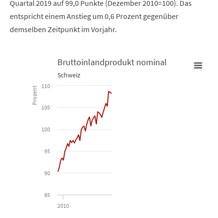
Quartal 2019 auf 99,0 Punkte (Dezember 2010=100). Das
entspricht einem Anstieg um 0,6 Prozent gegenüber
demselben Zeitpunkt im Vorjahr.
Bruttoinlandprodukt nominal
Schweiz
Bruttoinlandprodukt nominal
110
Prozent
Line chart with 40 data points.
105
Schweiz
100
View as data table, Bruttoinlandprodukt nominal
95
The chart has 1 X axis displaying Time. Data ranges from 2009-01
The chart has 1 Y axis displaying Prozent. Data ranges from 90.34
90
85
2010