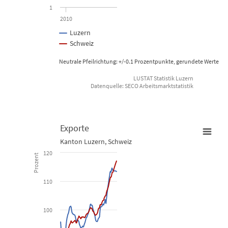
1
2010
Luzern
Schweiz
Neutrale Pfeilrichtung: +/-0.1 Prozentpunkte, gerundete Werte
LUSTAT Statistik Luzern
Datenquelle: SECO Arbeitsmarktstatistik
End of interactive chart.
Exporte
Kanton Luzern, Schweiz
Exporte
120
Prozent
Line chart with 2 lines.
110
Kanton Luzern, Schweiz
100
View as data table, Exporte