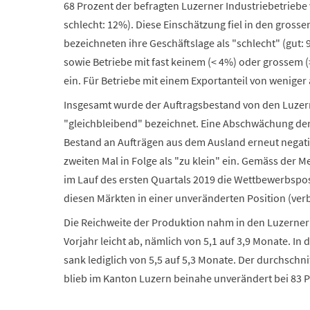
68 Prozent der befragten Luzerner Industriebetriebe
schlecht: 12%). Diese Einschätzung fiel in den gross
bezeichneten ihre Geschäftslage als "schlecht" (gut: 
sowie Betriebe mit fast keinem (< 4%) oder grossem (>
ein. Für Betriebe mit einem Exportanteil von weniger 
Insgesamt wurde der Auftragsbestand von den Luzern
"gleichbleibend" bezeichnet. Eine Abschwächung der 
Bestand an Aufträgen aus dem Ausland erneut negativ 
zweiten Mal in Folge als "zu klein" ein. Gemäss der 
im Lauf des ersten Quartals 2019 die Wettbewerbspos
diesen Märkten in einer unveränderten Position (verb
Die Reichweite der Produktion nahm in den Luzerne
Vorjahr leicht ab, nämlich von 5,1 auf 3,9 Monate. I
sank lediglich von 5,5 auf 5,3 Monate. Der durchschn
blieb im Kanton Luzern beinahe unverändert bei 83 P