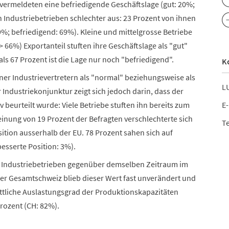
 vermeldeten eine befriedigende Geschäftslage (gut: 20%;
en Industriebetrieben schlechter aus: 23 Prozent von ihnen
9%; befriedigend: 69%). Kleine und mittelgrosse Betriebe
 66%) Exportanteil stuften ihre Geschäftslage als "gut"
als 67 Prozent ist die Lage nur noch "befriedigend".
K
er Industrievertretern als "normal" beziehungsweise als
LU
Industriekonjunktur zeigt sich jedoch darin, dass der
E-
beurteilt wurde: Viele Betriebe stuften ihn bereits zum
Meinung von 19 Prozent der Befragten verschlechterte sich
Te
ition ausserhalb der EU. 78 Prozent sahen sich auf
esserte Position: 3%).
r Industriebetrieben gegenüber demselben Zeitraum im
n der Gesamtschweiz blieb dieser Wert fast unverändert und
ittliche Auslastungsgrad der Produktionskapazitäten
rozent (CH: 82%).