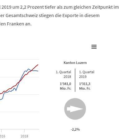
 2019 um 2,2 Prozent tiefer als zum gleichen Zeitpunkt im
 der Gesamtschweiz stiegen die Exporte in diesem
den Franken an.
Kanton Luzern
1. Quartal
1. Quartal
2018
2019
1'341,0
1'311,3
Mio. Fr.
Mio. Fr.
rom 2009-01-01 00:00:00 to 2019-03-01 00:00:00.
 from 86.97 to 117.06.
-2,2%
016
2018