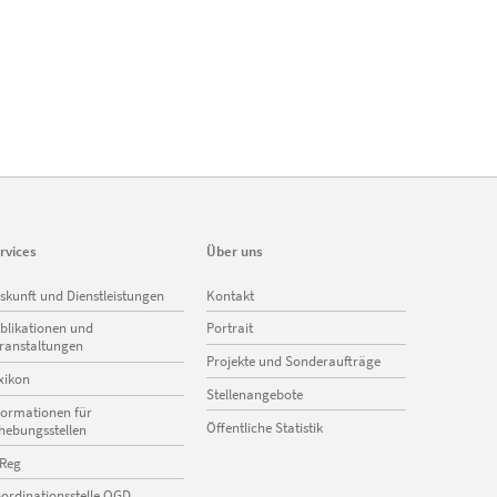
rvices
Über uns
vigation
Navigation
skunft und Dienstleistungen
Kontakt
erspringen
überspringen
blikationen und
Portrait
ranstaltungen
Projekte und Sonderaufträge
xikon
Stellenangebote
formationen für
Öffentliche Statistik
hebungsstellen
Reg
ordinationsstelle OGD