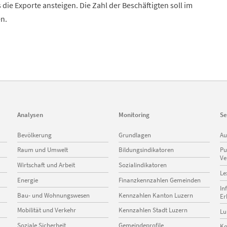
 die Exporte ansteigen. Die Zahl der Beschäftigten soll im
en.
Analysen
Monitoring
Se
Navigation
Navigation
Na
Bevölkerung
Grundlagen
Au
überspringen
überspringen
üb
Raum und Umwelt
Bildungsindikatoren
Pu
Ve
Wirtschaft und Arbeit
Sozialindikatoren
Le
Energie
Finanzkennzahlen Gemeinden
In
Bau- und Wohnungswesen
Kennzahlen Kanton Luzern
Er
Mobilität und Verkehr
Kennzahlen Stadt Luzern
Lu
Soziale Sicherheit
Gemeindeprofile
Ko