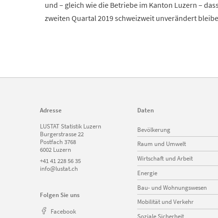
und – gleich wie die Betriebe im Kanton Luzern – dass
zweiten Quartal 2019 schweizweit unverändert bleib
Adresse
Daten
Navigation
LUSTAT Statistik Luzern
Bevölkerung
überspringen
Burgerstrasse 22
Postfach 3768
Raum und Umwelt
6002 Luzern
Wirtschaft und Arbeit
+41 41 228 56 35
info@lustat.ch
Energie
Bau- und Wohnungswesen
Folgen Sie uns
Mobilität und Verkehr
Facebook
Soziale Sicherheit