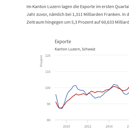
Im Kanton Luzern lagen die Exporte im ersten Quartal
Jahr zuvor, nämlich bei 1,311 Milliarden Franken. In
Zeitraum hingegen um 5,3 Prozent auf 60,633 Milliar
Exporte
Exporte
Kanton Luzern, Schweiz
120
Prozent
Line chart with 2 lines.
Kanton Luzern, Schweiz
110
View as data table, Exporte
100
The chart has 1 X axis displaying Time. Data ranges f
The chart has 1 Y axis displaying Prozent. Data ranges
90
80
2010
2012
2014
2