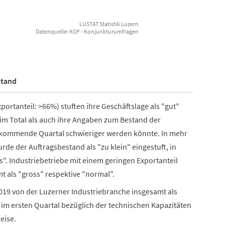
LUSTAT Statistik Luzern
Datenquelle: KOF - Konjunkturumfragen
stand
portanteil: >66%) stuften ihre Geschäftslage als "gut"
 im Total als auch ihre Angaben zum Bestand der
s kommende Quartal schwieriger werden könnte. In mehr
de der Auftragsbestand als "zu klein" eingestuft, in
s". Industriebetriebe mit einem geringen Exportanteil
 als "gross" respektive "normal".
2019 von der Luzerner Industriebranche insgesamt als
 im ersten Quartal bezüglich der technischen Kapazitäten
eise.