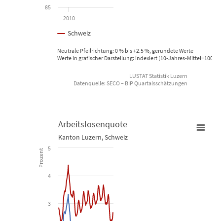
85
2010
Schweiz
Neutrale Pfeilrichtung: 0 % bis +2.5 %, gerundete Werte
Werte in grafischer Darstellung: indexiert (10-Jahres-Mittel=100)
LUSTAT Statistik Luzern
Datenquelle: SECO – BIP Quartalsschätzungen
End of interactive chart.
Arbeitslosenquote
Kanton Luzern, Schweiz
Arbeitslosenquote
5
Prozent
Line chart with 2 lines.
4
Kanton Luzern, Schweiz
3
View as data table, Arbeitslosenquote