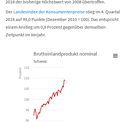
2018 der bisherige Höchstwert von 2008 übertroffen.
Der
Landesindex der Konsumentenpreise
stieg im 4. Quartal
2018 auf 99,0 Punkte (Dezember 2010 = 100). Das entspricht
einem Anstieg um 0,9 Prozent gegenüber demselben
Zeitpunkt im Vorjahr.
Bruttoinlandprodukt nominal
Schweiz
Bruttoinlandprodukt nominal
115
Prozent
110
Line chart with 43 data points.
Schweiz
105
100
View as data table, Bruttoinlandprodukt nominal
The chart has 1 X axis displaying Time. Data ranges from 2008-01
95
The chart has 1 Y axis displaying Prozent. Data ranges from 90.68
90