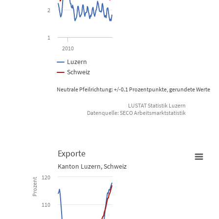
The chart has 1 X axis displaying Time. Data ranges from 2008-01
2
The chart has 1 Y axis displaying Prozent. Data ranges from 1.6 to
1
2010
Luzern
Schweiz
Neutrale Pfeilrichtung: +/-0.1 Prozentpunkte, gerundete Werte
LUSTAT Statistik Luzern
Datenquelle: SECO Arbeitsmarktstatistik
End of interactive chart.
Exporte
Kanton Luzern, Schweiz
Exporte
120
Prozent
Line chart with 2 lines.
110
Kanton Luzern, Schweiz