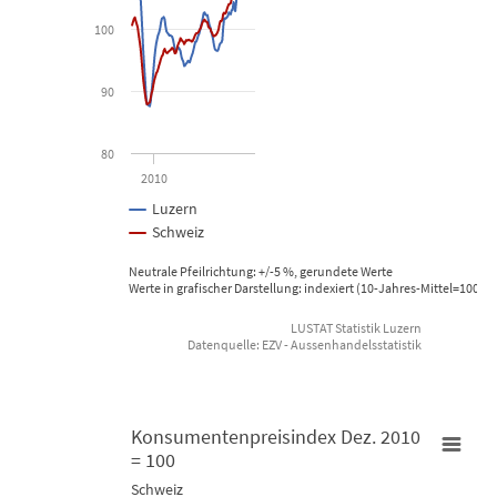
100
View as data table, Exporte
The chart has 1 X axis displaying Time. Data ranges from 2008-01
90
The chart has 1 Y axis displaying Prozent. Data ranges from 87.55
80
2010
Luzern
Schweiz
Neutrale Pfeilrichtung: +/-5 %, gerundete Werte
Werte in grafischer Darstellung: indexiert (10-Jahres-Mittel=100), 
LUSTAT Statistik Luzern
Datenquelle: EZV - Aussenhandelsstatistik
End of interactive chart.
Konsumentenpreisindex Dez. 2010
= 100
Konsumentenpreisindex Dez. 2010 = 100
Schweiz