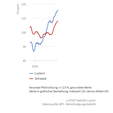
Logiernächte Hotellerie
120
Prozent
Line chart with 2 lines.
110
Kanton Luzern, Schweiz
100
View as data table, Logiernächte Hotellerie
The chart has 1 X axis displaying Time. Data ranges from 2008-01
90
The chart has 1 Y axis displaying Prozent. Data ranges from 86.55
80
2010
Luzern
Schweiz
Neutrale Pfeilrichtung: +/-2.5 %, gerundete Werte
Werte in grafischer Darstellung: indexiert (10-Jahres-Mittel=100), 
LUSTAT Statistik Luzern
Datenquelle: BFS - Beherbergungsstatistik
End of interactive chart.