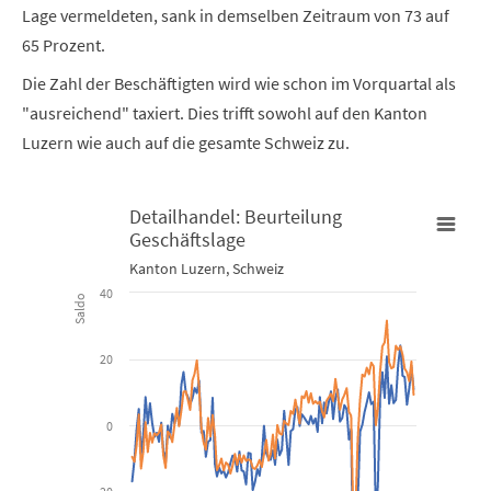
Lage vermeldeten, sank in demselben Zeitraum von 73 auf
65 Prozent.
Die Zahl der Beschäftigten wird wie schon im Vorquartal als
"ausreichend" taxiert. Dies trifft sowohl auf den Kanton
Luzern wie auch auf die gesamte Schweiz zu.
Detailhandel: Beurteilung
Geschäftslage
Detailhandel: Beurteilung Geschäftslage
Kanton Luzern, Schweiz
40
Saldo
Line chart with 2 lines.
Kanton Luzern, Schweiz
20
View as data table, Detailhandel: Beurteilung Geschäftsla
0
The chart has 1 X axis displaying Time. Data ranges from 2012-01
The chart has 1 Y axis displaying Saldo. Data ranges from -50.59 