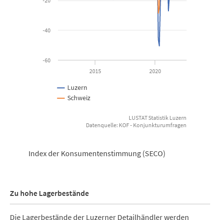
-20
-40
-60
2015
2020
Luzern
Schweiz
LUSTAT Statistik Luzern
Datenquelle: KOF - Konjunkturumfragen
End of interactive chart.
Index der Konsumentenstimmung (SECO)
Zu hohe Lagerbestände
Die Lagerbestände der Luzerner Detailhändler werden