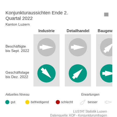
Konjunkturaussichten Ende 2.
Quartal 2022
Konjunkturaussichten Ende 2. Quartal 2022
Kanton Luzern
Empty chart
Industrie
Detailhandel
Baugewer
Kanton Luzern
Beschäftigte
View as data table, Konjunkturaussichten Ende 2. Quartal
bis Sept. 2022
Geschäftslage
bis Dez. 2022
Aktuelles Niveau
Erwartungen
gut
befriedigend
schlecht
besser
gl
LUSTAT Statistik Luzern
Datenquelle: KOF - Konjunkturumfragen