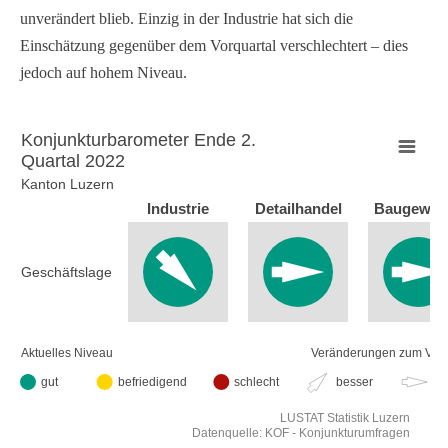
unverändert blieb. Einzig in der Industrie hat sich die
Einschätzung gegenüber dem Vorquartal verschlechtert – dies
jedoch auf hohem Niveau.
Konjunkturbarometer Ende 2.
Quartal 2022
Konjunkturbarometer Ende 2. Quartal 2022
Kanton Luzern
Empty chart
Industrie
Detailhandel
Baugewer
Kanton Luzern
Geschäftslage
View as data table, Konjunkturbarometer Ende 2. Quartal
Aktuelles Niveau
Veränderungen zum Vorq
gut
befriedigend
schlecht
besser
gl
LUSTAT Statistik Luzern
Datenquelle: KOF - Konjunkturumfragen