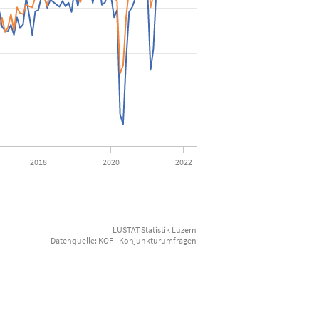
eschäftslage
rom 2012-01-01 00:00:00 to 2022-04-01 00:00:00.
rom -50.59 to 31.55.
2018
2020
2022
LUSTAT Statistik Luzern
Datenquelle: KOF - Konjunkturumfragen