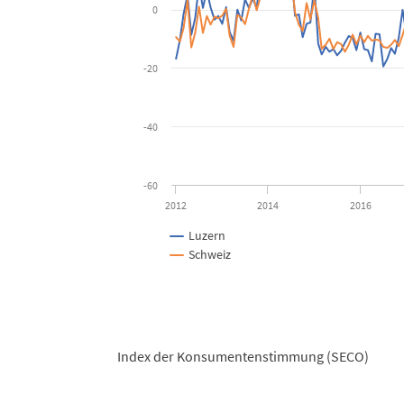
View as data table, Detailhandel: Beurteilung G
0
The chart has 1 X axis displaying Time. Data ranges f
The chart has 1 Y axis displaying Saldo. Data ranges f
-20
-40
-60
2012
2014
2016
Luzern
Schweiz
End of interactive chart.
Index der Konsumentenstimmung (SECO)