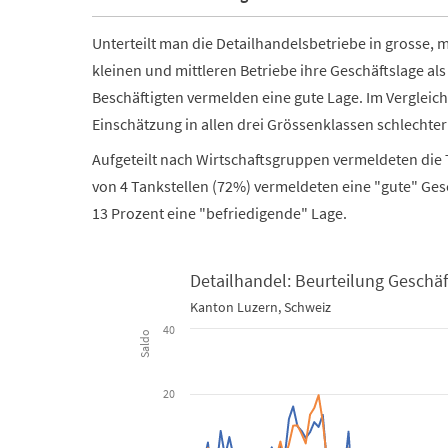
Unterteilt man die Detailhandelsbetriebe in grosse, 
kleinen und mittleren Betriebe ihre Geschäftslage al
Beschäftigten vermelden eine gute Lage. Im Vergleich
Einschätzung in allen drei Grössenklassen schlechte
Aufgeteilt nach Wirtschaftsgruppen vermeldeten die 
von 4 Tankstellen (72%) vermeldeten eine "gute" Ges
13 Prozent eine "befriedigende" Lage.
Detailhandel: Beurteilung Geschäf
Kanton Luzern, Schweiz
Detailhandel: Beurteilung Geschäftslage
40
Saldo
Line chart with 2 lines.
20
Kanton Luzern, Schweiz