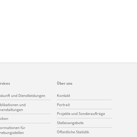
rvices
Über uns
vigation
Navigation
skunft und Dienstleistungen
Kontakt
erspringen
überspringen
blikationen und
Portrait
ranstaltungen
Projekte und Sonderaufträge
xikon
Stellenangebote
formationen für
Öffentliche Statistik
hebungsstellen