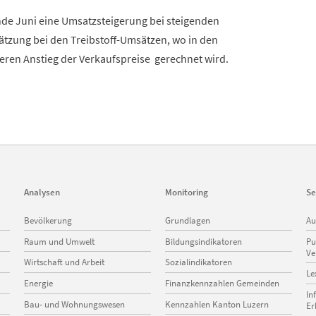
Ende Juni eine Umsatzsteigerung bei steigenden
hätzung bei den Treibstoff-Umsätzen, wo in den
ren Anstieg der Verkaufspreise gerechnet wird.
Analysen
Monitoring
Se
Navigation
Navigation
Na
Bevölkerung
Grundlagen
Au
überspringen
überspringen
üb
Raum und Umwelt
Bildungsindikatoren
Pu
Ve
Wirtschaft und Arbeit
Sozialindikatoren
Le
Energie
Finanzkennzahlen Gemeinden
In
Bau- und Wohnungswesen
Kennzahlen Kanton Luzern
Er