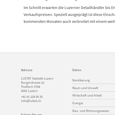
Im Schnitt erwarten die Luzerner Detailhändler bis 
Verkaufspreisen. Speziell ausgeprägt ist diese Einsc
kommenden Monaten auch verbreitet mit einem weite
Adresse
Daten
Navigation
LUSTAT Statistik Luzern
Bevölkerung
überspringen
Burgerstrasse 22
Postfach 3768
Raum und Umwelt
6002 Luzern
Wirtschaft und Arbeit
+41 41 228 56 35
info@lustat.ch
Energie
Bau- und Wohnungswesen
Folgen Sie uns