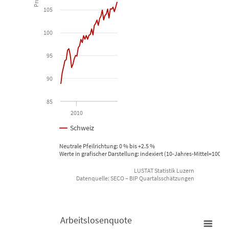
Line chart with 43 data points.
105
Schweiz
100
View as data table, Bruttoinlandprodukt nominal
95
The chart has 1 X axis displaying Time. Data ranges from 2007-01
The chart has 1 Y axis displaying Prozent. Data ranges from 88.84
90
85
2010
Schweiz
Neutrale Pfeilrichtung: 0 % bis +2.5 %
Werte in grafischer Darstellung: indexiert (10-Jahres-Mittel=100)
LUSTAT Statistik Luzern
Datenquelle: SECO – BIP Quartalsschätzungen
End of interactive chart.
Arbeitslosenquote