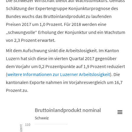
Die Schweizer Wirtschaft bleibt auf Wachstumskurs. Gemäss
Schätzung der Expertengruppe Konjunkturprognose des
Bundes wuchs das Bruttoinlandprodukt zu laufenden
Preisen 2017 um 1,0 Prozent. Für 2018 werden eine
„schwungvolle“ Erholung der Konjunktur und ein Wachstum
von 2,3 Prozent erwartet.
Mit dem Aufschwung sinkt die Arbeitslosigkeit. Im Kanton
Luzern hat sich diese im vierten Quartal 2017 gegenüber
dem Vorjahr um 0,2 Prozentpunkte auf 1,9 Prozent reduziert
(
weitere Informationen zur Luzerner Arbeitslosigkeit
). Die
kantonalen Exporte nahmen im Vorjahresvergleich um 16,7
Prozent zu.
Bruttoinlandprodukt nominal
Schweiz
Bruttoinlandprodukt nominal
110
Prozent