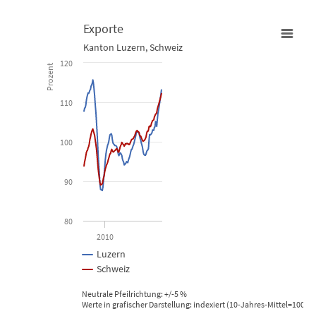
Exporte
Kanton Luzern, Schweiz
Exporte
120
Prozent
Line chart with 2 lines.
110
Kanton Luzern, Schweiz
100
View as data table, Exporte
The chart has 1 X axis displaying Time. Data ranges from 2007-01
90
The chart has 1 Y axis displaying Prozent. Data ranges from 87.66
80
2010
Luzern
Schweiz
Neutrale Pfeilrichtung: +/-5 %
Werte in grafischer Darstellung: indexiert (10-Jahres-Mittel=100), 