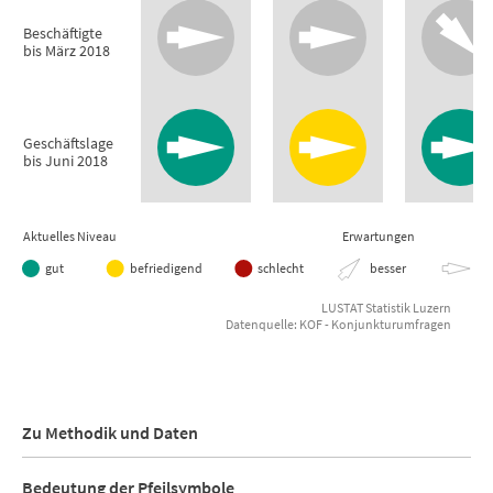
Kanton Luzern
Beschäftigte
bis März 2018
View as data table, Konjunkturaussichten Ende 4. Quartal
Geschäftslage
bis Juni 2018
Aktuelles Niveau
Erwartungen
gut
befriedigend
schlecht
besser
gle
LUSTAT Statistik Luzern
Datenquelle: KOF - Konjunkturumfragen
End of interactive chart.
Zu Methodik und Daten
Bedeutung der Pfeilsymbole