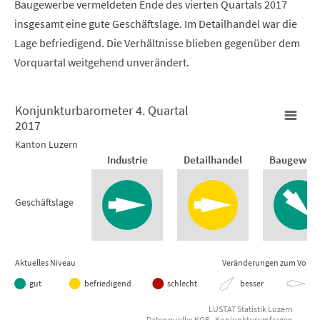
Baugewerbe vermeldeten Ende des vierten Quartals 2017
insgesamt eine gute Geschäftslage. Im Detailhandel war die
Lage befriedigend. Die Verhältnisse blieben gegenüber dem
Vorquartal weitgehend unverändert.
Konjunkturbarometer 4. Quartal
2017
Konjunkturbarometer 4. Quartal 2017
Kanton Luzern
Industrie
Detailhandel
Baugewer
Empty chart
Kanton Luzern
Geschäftslage
View as data table, Konjunkturbarometer 4. Quartal 2017
Aktuelles Niveau
Veränderungen zum Vorqua
gut
befriedigend
schlecht
besser
gle
LUSTAT Statistik Luzern
Datenquelle: KOF - Konjunkturumfragen