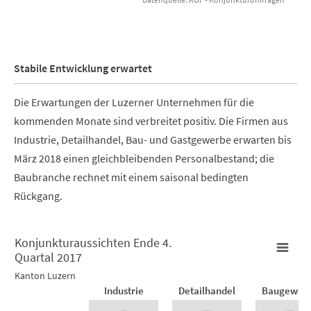
End of interactive chart.
Stabile Entwicklung erwartet
Die Erwartungen der Luzerner Unternehmen für die
kommenden Monate sind verbreitet positiv. Die Firmen aus
Industrie, Detailhandel, Bau- und Gastgewerbe erwarten bis
März 2018 einen gleichbleibenden Personalbestand; die
Baubranche rechnet mit einem saisonal bedingten
Rückgang.
Konjunkturaussichten Ende 4.
Quartal 2017
Konjunkturaussichten Ende 4. Quartal 2017
Kanton Luzern
Industrie
Detailhandel
Baugewer
Empty chart