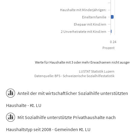
Haushalte mit Minderjährigen:
Einelternfamilie
Ehepaar mit Kind/ern
2 Unverheiratete mit Kind/ern
0
24
Prozent
Werte für Haushalte mit 3 oder mehr Erwachsenen nicht ausgewie
LUSTAT Statistik Luzern
Datenquelle: BFS - Schweizerische Sozialhilfestatistik
End of interactive chart.
Anteil der mit wirtschaftlicher Sozialhilfe unterstützten
Haushalte - Kt. LU
Mit Sozialhilfe unterstützte Privathaushalte nach
Haushaltstyp seit 2008 - Gemeinden Kt. LU