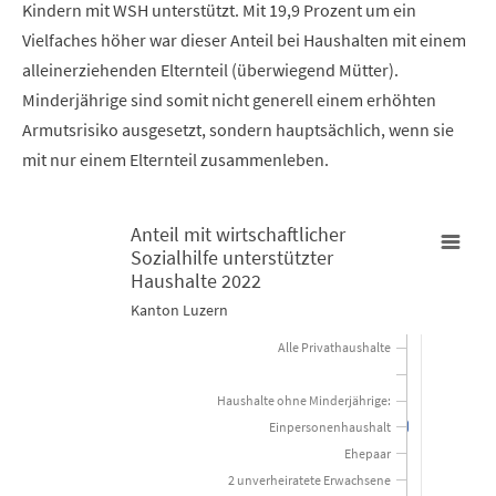
Kindern mit WSH unterstützt. Mit 19,9 Prozent um ein
Vielfaches höher war dieser Anteil bei Haushalten mit einem
alleinerziehenden Elternteil (überwiegend Mütter).
Minderjährige sind somit nicht generell einem erhöhten
Armutsrisiko ausgesetzt, sondern hauptsächlich, wenn sie
mit nur einem Elternteil zusammenleben.
Anteil mit wirtschaftlicher
Sozialhilfe unterstützter
Anteil mit wirtschaftlicher Sozialhilfe unterstützter Haushalte 
Haushalte 2022
Kanton Luzern
Bar chart with 11 bars.
Alle Privathaushalte
Kanton Luzern
Haushalte ohne Minderjährige:
View as data table, Anteil mit wirtschaftlicher Sozialhilfe 
Einpersonenhaushalt
The chart has 1 X axis displaying categories.
Ehepaar
2 unverheiratete Erwachsene
The chart has 1 Y axis displaying Prozent. Data ranges from 0.3 to