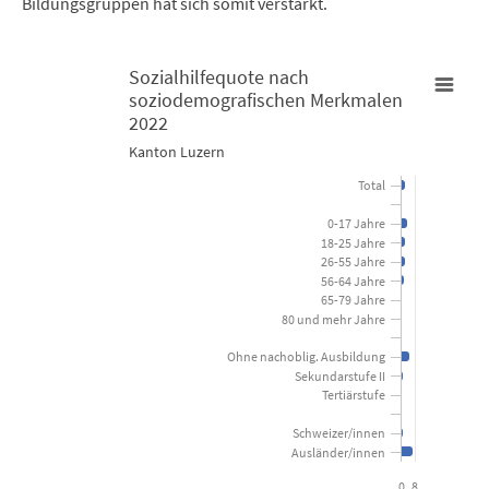
Bildungsgruppen hat sich somit verstärkt.
Sozialhilfequote nach
soziodemografischen Merkmalen
Sozialhilfequote nach soziodemografischen Merkmalen 2022
2022
Kanton Luzern
Bar chart with 15 bars.
Total
Kanton Luzern
0-17 Jahre
18-25 Jahre
View as data table, Sozialhilfequote nach soziodemogra
26-55 Jahre
56-64 Jahre
The chart has 1 X axis displaying categories.
65-79 Jahre
80 und mehr Jahre
The chart has 1 Y axis displaying Prozent. Data ranges from 0 to 7
Ohne nachoblig. Ausbildung
Sekundarstufe II
Tertiärstufe
Schweizer/innen
Ausländer/innen
0
8