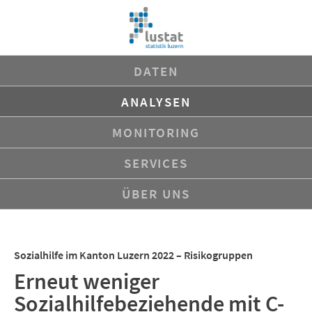
Navigation
DATEN
überspringen
ANALYSEN
MONITORING
SERVICES
ÜBER UNS
Sozialhilfe im Kanton Luzern 2022 – Risikogruppen
Erneut weniger
Sozialhilfebeziehende mit C-