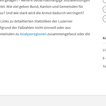
orgelagert – weitere bedarfsabhängige Sozialleistungen
htet. Wie viel geben Bund, Kanton und Gemeinden für
aus? Und wie stark wird die Armut dadurch verringert?
Links zu detaillierten Statistiken der Luzerner
und der Fallzahlen nicht sinnvoll oder aus
Gemeinden zu
Analyseregionen
zusammengefasst oder die
K
LU
E-
Te