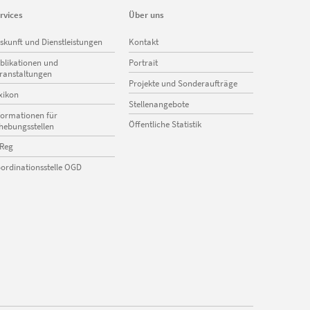
rvices
Über uns
vigation
Navigation
skunft und Dienstleistungen
Kontakt
erspringen
überspringen
blikationen und
Portrait
ranstaltungen
Projekte und Sonderaufträge
xikon
Stellenangebote
formationen für
Öffentliche Statistik
hebungsstellen
Reg
ordinationsstelle OGD