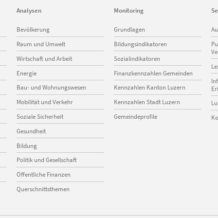
Analysen
Monitoring
Se
Navigation
Navigation
Na
Bevölkerung
Grundlagen
Au
überspringen
überspringen
üb
Raum und Umwelt
Bildungsindikatoren
Pu
Ve
Wirtschaft und Arbeit
Sozialindikatoren
Le
Energie
Finanzkennzahlen Gemeinden
In
Bau- und Wohnungswesen
Kennzahlen Kanton Luzern
Er
Mobilität und Verkehr
Kennzahlen Stadt Luzern
Lu
Soziale Sicherheit
Gemeindeprofile
Ko
Gesundheit
Bildung
Politik und Gesellschaft
Öffentliche Finanzen
Querschnittsthemen