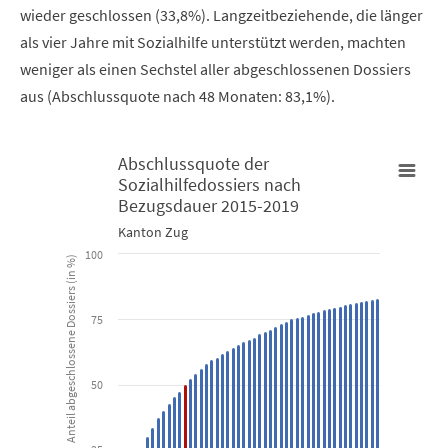
wieder geschlossen (33,8%). Langzeitbeziehende, die länger
als vier Jahre mit Sozialhilfe unterstützt werden, machten
weniger als einen Sechstel aller abgeschlossenen Dossiers
aus (Abschlussquote nach 48 Monaten: 83,1%).
Abschlussquote der
Sozialhilfedossiers nach
Abschlussquote der Sozialhilfedossiers nach Bezugsdauer 201
Bezugsdauer 2015-2019
Kanton Zug
Bar chart with 49 bars.
100
Anteil abgeschlossene Dossiers (in %)
Kanton Zug
75
View as data table, Abschlussquote der Sozialhilfedossi
The chart has 1 X axis displaying Bezugsdauer (in Monaten).
50
The chart has 1 Y axis displaying Anteil abgeschlossene Dossiers 