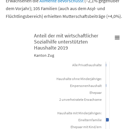
Erwachsenen die
Alimente bevorschusst
(–2,1% gegenüber
dem Vorjahr); 105 Familien (auch aus dem Asyl- und
Flüchtlingsbereich) erhielten Mutterschaftsbeiträge (+4,0%).
Anteil der mit wirtschaftlicher
Sozialhilfe unterstützten
Anteil der mit wirtschaftlicher Sozialhilfe unterstützten Hausha
Haushalte 2019
Kanton Zug
Bar chart with 11 bars.
Alle Privathaushalte
Kanton Zug
Haushalte ohne Minderjährige:
View as data table, Anteil der mit wirtschaftlicher Sozialhi
Einpersonenhaushalt
The chart has 1 X axis displaying categories.
Ehepaar
2 unverheiratete Erwachsene
The chart has 1 Y axis displaying Prozent. Data ranges from 0.5 to
Haushalte mit Minderjährigen:
Einelternfamilie
Ehepaar mit Kind/ern