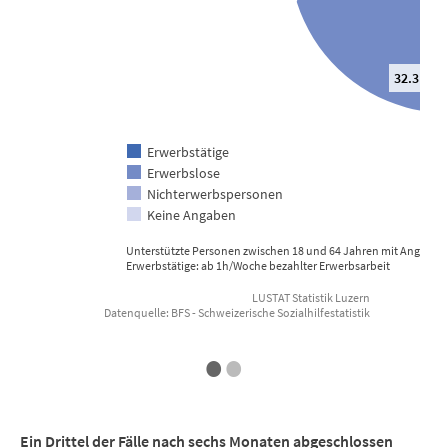
32.3 %
Erwerbstätige
Erwerbslose
Nichterwerbspersonen
E
Keine Angaben
Unterstützte Personen zwischen 18 und 64 Jahren mit Angabe z
Erwerbstätige: ab 1h/Woche bezahlter Erwerbsarbeit
LUSTAT Statistik Luzern
Datenquelle: BFS - Schweizerische Sozialhilfestatistik
End of interactive chart.
•
•
Ein Drittel der Fälle nach sechs Monaten abgeschlossen