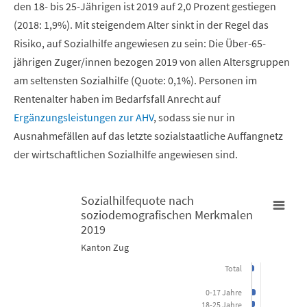
den 18- bis 25-Jährigen ist 2019 auf 2,0 Prozent gestiegen
(2018: 1,9%). Mit steigendem Alter sinkt in der Regel das
Risiko, auf Sozialhilfe angewiesen zu sein: Die Über-65-
jährigen Zuger/innen bezogen 2019 von allen Altersgruppen
am seltensten Sozialhilfe (Quote: 0,1%). Personen im
Rentenalter haben im Bedarfsfall Anrecht auf
Ergänzungsleistungen zur AHV
, sodass sie nur in
Ausnahmefällen auf das letzte sozialstaatliche Auffangnetz
der wirtschaftlichen Sozialhilfe angewiesen sind.
Sozialhilfequote nach
soziodemografischen Merkmalen
Sozialhilfequote nach soziodemografischen Merkmalen 2019
2019
Kanton Zug
Bar chart with 15 bars.
Total
Kanton Zug
0-17 Jahre
18-25 Jahre