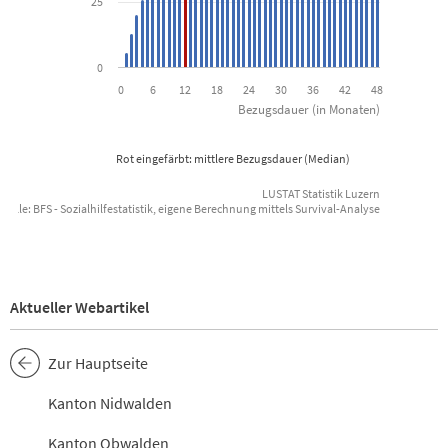
25
0
0
6
12
18
24
30
36
42
48
Bezugsdauer (in Monaten)
Rot eingefärbt: mittlere Bezugsdauer (Median)
LUSTAT Statistik Luzern
uelle: BFS - Sozialhilfestatistik, eigene Berechnung mittels Survival-Analyse
End of interactive chart.
Aktueller Webartikel
Zur Hauptseite
Kanton Nidwalden
Kanton Obwalden