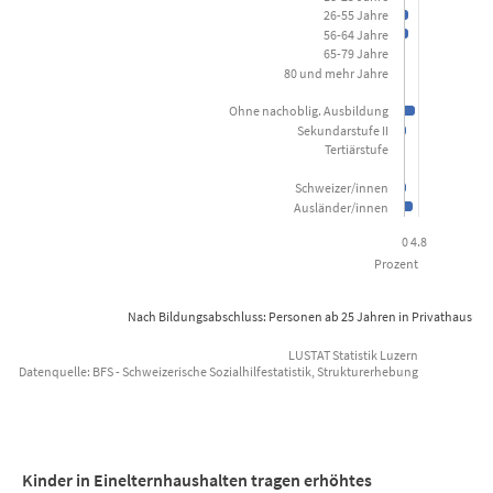
View as data table, Sozialhilfequote nach soziodemogra
26-55 Jahre
56-64 Jahre
The chart has 1 X axis displaying categories.
65-79 Jahre
80 und mehr Jahre
The chart has 1 Y axis displaying Prozent. Data ranges from 0 to 4
Ohne nachoblig. Ausbildung
Sekundarstufe II
Tertiärstufe
Schweizer/innen
Ausländer/innen
0
4.8
Prozent
Nach Bildungsabschluss: Personen ab 25 Jahren in Privathaushal
LUSTAT Statistik Luzern
Datenquelle: BFS - Schweizerische Sozialhilfestatistik, Strukturerhebung
End of interactive chart.
Kinder in Einelternhaushalten tragen erhöhtes