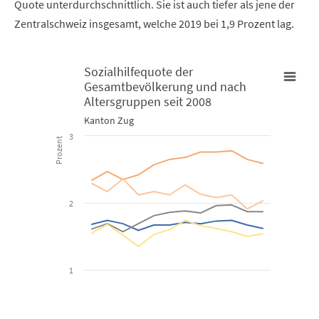
Quote unterdurchschnittlich. Sie ist auch tiefer als jene der
Zentralschweiz insgesamt, welche 2019 bei 1,9 Prozent lag.
Sozialhilfequote der
Gesamtbevölkerung und nach
Sozialhilfequote der Gesamtbevölkerung und nach Altersgrupp
Altersgruppen seit 2008
Kanton Zug
Line chart with 6 lines.
3
Prozent
Kanton Zug
View as data table, Sozialhilfequote der Gesamtbevölkeru
2
The chart has 1 X axis displaying categories.
The chart has 1 Y axis displaying Prozent. Data ranges from 0.08 
1