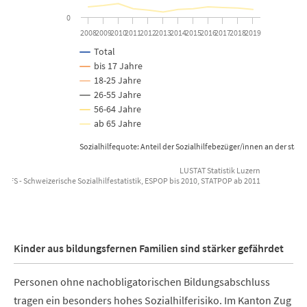
0
2008
2009
2010
2011
2012
2013
2014
2015
2016
2017
2018
2019
Total
bis 17 Jahre
18-25 Jahre
26-55 Jahre
56-64 Jahre
ab 65 Jahre
Sozialhilfequote: Anteil der Sozialhilfebezüger/innen an der st
LUSTAT Statistik Luzern
: BFS - Schweizerische Sozialhilfestatistik, ESPOP bis 2010, STATPOP ab 2011
End of interactive chart.
Kinder aus bildungsfernen Familien sind stärker gefährdet
Personen ohne nachobligatorischen Bildungsabschluss
tragen ein besonders hohes Sozialhilferisiko. Im Kanton Zug